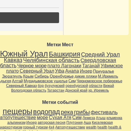
Метки Мест
Южный Урал
Башкирия
Средний Урал
Кавказ
Челябинская область
Свердловская
бласть
Черное море
плато Лагонаки
Таганай
Уфимское
плато
Северный Урал
Уфа
Анапа
Инзер
Приуралье
Зюраткуль
Крым
Сибирь
Оренбуржье
дикие пляжи
М.Иремель
дыгея
Алтай
Мурадымовское ущелье
Сим
Черноморское побережье
Северный Кавказ
бор
бузулукский
оренбургской
области
Вижай
Вологодская область
Татарстан
Донской край
хр. Иремель
Метки событий
пещеры
водопад
река
грибы
фестиваль
автопутешествие
море
Сухая Атя
Сим
Лемеза
Атыш
ильменка
альпинизм
Инзер
авторская песня
Плутония
Аша
Киселевская
анархотуризм
горный туризм
4х4
Автопутешествие
wealth
health
health &