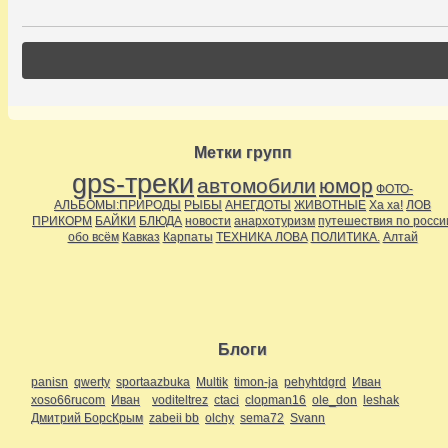
Метки групп
gps-треки
автомобили
юмор
ФОТО-
АЛЬБОМЫ:ПРИРОДЫ
РЫБЫ
АНЕГДОТЫ
ЖИВОТНЫЕ
Ха ха!
ЛОВ
ПРИКОРМ
БАЙКИ
БЛЮДА
новости
анархотуризм
путешествия по росси
обо всём
Кавказ
Карпаты
ТЕХНИКА ЛОВА
ПОЛИТИКА.
Алтай
Блоги
panisn
qwerty
sportaazbuka
Multik
timon-ja
pehyhtdgrd
Иван
xoso66rucom
Иван
voditeltrez
ctaci
clopman16
ole_don
leshak
Дмитрий БорсКрым
zabeii bb
olchy
sema72
Svann