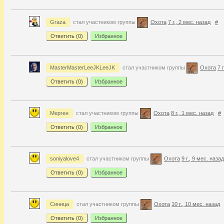
Graza
стал участником группы
Охота
7 г., 2 мес. назад
#
Ответить (
0
)
Избранное
MasterMasterLeeJKLeeJK
стал участником группы
Охота
7 
Ответить (
0
)
Избранное
Мерген
стал участником группы
Охота
8 г., 1 мес. назад
#
Ответить (
0
)
Избранное
soniyalove4
стал участником группы
Охота
9 г., 9 мес. назад
Ответить (
0
)
Избранное
Синица
стал участником группы
Охота
10 г., 10 мес. назад
Ответить (
0
)
Избранное