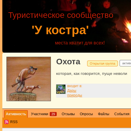
Туристическое сообщество
'У костра'
места хватит для всех!
Охота
актив
Открытая группа
которая, как говорится, пуще неволи
входит в:
Дары
природы
Активность
Участники
Отзывы
Опросы
Файлы
События
29
RSS