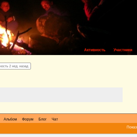
Активность
Участники
ность
2 нед. назад
Альбом
Форум
Блог
Чат
Показ