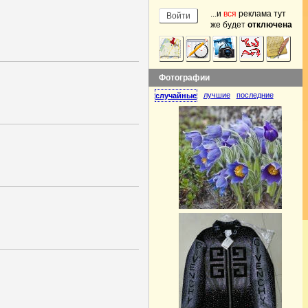
...и
вся
реклама тут
же будет
отключена
Фотографии
лучшие
последние
случайные