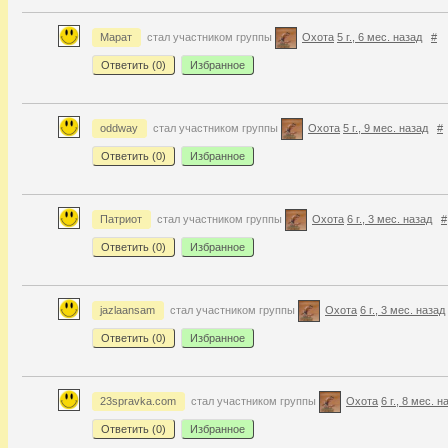
Марат
стал участником группы
Охота
5 г., 6 мес. назад
#
Ответить (
0
)
Избранное
oddway
стал участником группы
Охота
5 г., 9 мес. назад
#
Ответить (
0
)
Избранное
Патриот
стал участником группы
Охота
6 г., 3 мес. назад
#
Ответить (
0
)
Избранное
jazlaansam
стал участником группы
Охота
6 г., 3 мес. назад
Ответить (
0
)
Избранное
23spravka.com
стал участником группы
Охота
6 г., 8 мес. н
Ответить (
0
)
Избранное