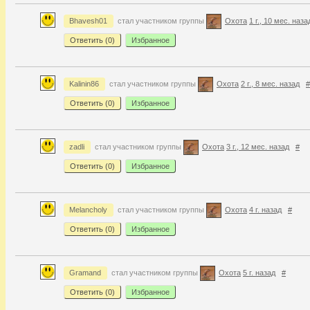
Bhavesh01
стал участником группы
Охота
1 г., 10 мес. наза
Ответить (
0
)
Избранное
Kalinin86
стал участником группы
Охота
2 г., 8 мес. назад
#
Ответить (
0
)
Избранное
zadli
стал участником группы
Охота
3 г., 12 мес. назад
#
Ответить (
0
)
Избранное
Melancholy
стал участником группы
Охота
4 г. назад
#
Ответить (
0
)
Избранное
Gramand
стал участником группы
Охота
5 г. назад
#
Ответить (
0
)
Избранное