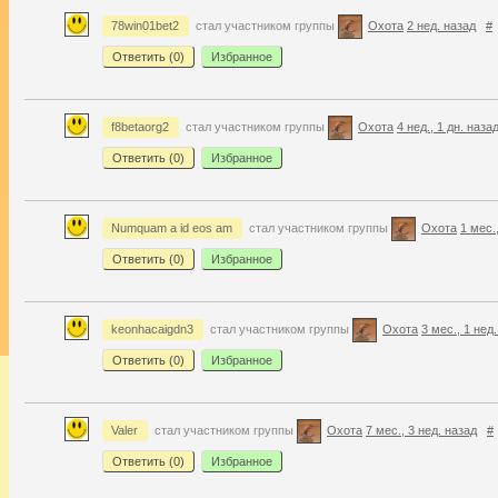
78win01bet2
стал участником группы
Охота
2 нед. назад
#
Ответить (
0
)
Избранное
f8betaorg2
стал участником группы
Охота
4 нед., 1 дн. наза
Ответить (
0
)
Избранное
Numquam a id eos am
стал участником группы
Охота
1 мес.
Ответить (
0
)
Избранное
keonhacaigdn3
стал участником группы
Охота
3 мес., 1 нед
Ответить (
0
)
Избранное
Valer
стал участником группы
Охота
7 мес., 3 нед. назад
#
Ответить (
0
)
Избранное