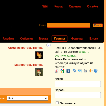
Wiki
Карта
Справка
О сайте
Поиск:
Альбом
События
Места
Группы
Форумы
Блоги
-
Администраторы группы
Если Вы не зарегистрированы на
сайте, то можете
создать
учетную запись
.
Также Вы можете войти,
используя аккаунт одного из
Модераторы группы
сайтов:
Логин
Пароль
ать:
.
Запомнить