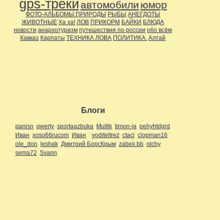
gps-треки
автомобили
юмор
ФОТО-АЛЬБОМЫ:ПРИРОДЫ
РЫБЫ
АНЕГДОТЫ
ЖИВОТНЫЕ
Ха ха!
ЛОВ
ПРИКОРМ
БАЙКИ
БЛЮДА
новости
анархотуризм
путешествия по россии
обо всём
Кавказ
Карпаты
ТЕХНИКА ЛОВА
ПОЛИТИКА.
Алтай
Блоги
panisn
qwerty
sportaazbuka
Multik
timon-ja
pehyhtdgrd
Иван
xoso66rucom
Иван
voditeltrez
ctaci
clopman16
ole_don
leshak
Дмитрий БорсКрым
zabeii bb
olchy
sema72
Svann