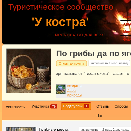
Туристическое сообщество
Акт
'У костра'
Аль
Мес
места хватит для всех!
Фор
По грибы да по я
активность
1 мес. назад
Открытая группа
зря называют "тихая охота" - азарт-то 
входит в:
Дары
природы
Подгруппы
1
Участники
Отзывы
Опросы
79
Активность
Чат
Грибные места
активность
2 нед., 2 дн. назад