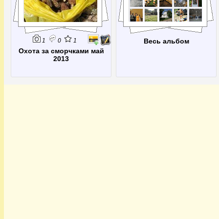
1
0
1
Весь альбом
Охота за сморчками май
2013