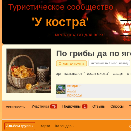
Туристическое сообщество
Акт
'У костра'
Аль
Мес
места хватит для всех!
Фор
По грибы да по я
активность
1 мес. назад
Открытая группа
зря называют "тихая охота" - азарт-то 
входит в:
Дары
природы
Участники
Подгруппы
Отзывы
Опросы
Ф
79
1
Активность
Альбом группы
Карта
Календарь