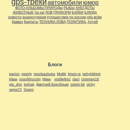
gps-треки
автомобили
юмор
ФОТО-АЛЬБОМЫ:ПРИРОДЫ
РЫБЫ
АНЕГДОТЫ
ЖИВОТНЫЕ
Ха ха!
ЛОВ
ПРИКОРМ
БАЙКИ
БЛЮДА
новости
анархотуризм
путешествия по россии
обо всём
Кавказ
Карпаты
ТЕХНИКА ЛОВА
ПОЛИТИКА.
Алтай
Блоги
panisn
qwerty
sportaazbuka
Multik
timon-ja
pehyhtdgrd
Иван
xoso66rucom
Иван
voditeltrez
ctaci
clopman16
ole_don
leshak
Дмитрий БорсКрым
zabeii bb
olchy
sema72
Svann