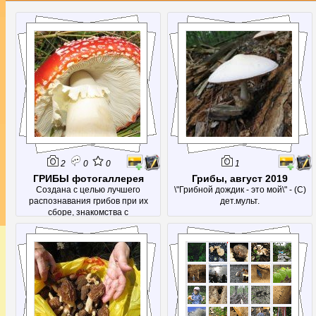
2
0
0
1
ГРИБЫ фотогаллерея
Грибы, август 2019
Создана с целью лучшего
\"Грибной дождик - это мой\" - (С)
распознавания грибов при их
дет.мульт.
сборе, знакомства с
малоизвестными грибами и просто
получения эстетического
наслаждения от красивых
фотографий.