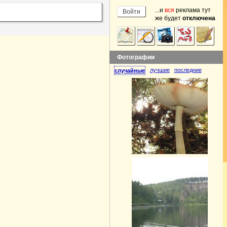
...и
вся
реклама тут
же будет
отключена
Фотографии
лучшие
последние
случайные