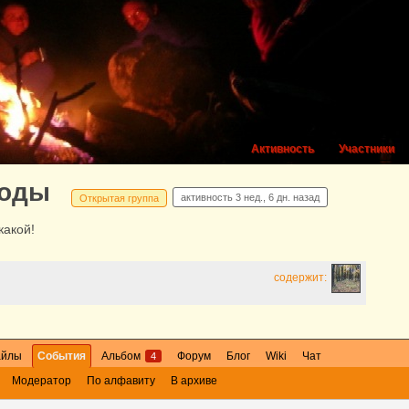
Активность
Участники
годы
активность
3 нед., 6 дн. назад
Открытая группа
какой!
содержит:
айлы
События
Альбом
Форум
Блог
Wiki
Чат
4
Модератор
По алфавиту
В архиве