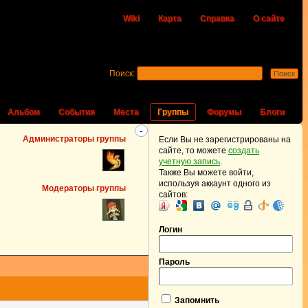
Wiki
Карта
Справка
О сайте
Поиск:
Альбом
События
Места
Группы
Форумы
Блоги
-
Администраторы группы
Если Вы не зарегистрированы на
сайте, то можете
создать
учетную запись
.
Также Вы можете войти,
используя аккаунт одного из
Модераторы группы
сайтов:
Логин
Пароль
Запомнить