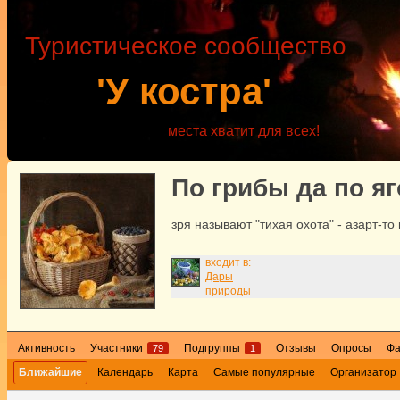
Туристическое сообщество
'У костра'
места хватит для всех!
По грибы да по я
зря называют "тихая охота" - азарт-то 
входит в:
Дары
природы
Активность
Участники
Подгруппы
Отзывы
Опросы
Ф
79
1
Ближайшие
Календарь
Карта
Самые популярные
Организатор