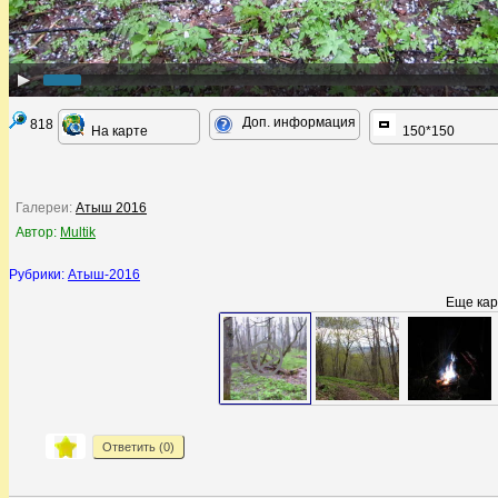
Доп. информация
818
На карте
150*150
Галереи:
Атыш 2016
Автор:
Multik
Рубрики:
Атыш-2016
Еще кар
Ответить (
0
)