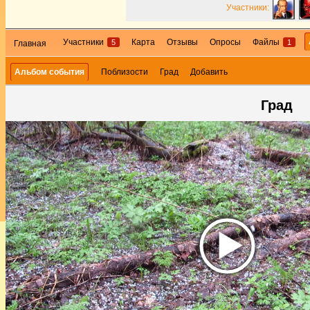
Участники:
Участники
Карта
Отзывы
Опросы
Файлы
5
1
Главная
Альбом события
Поблизости
Град
Добавить
Град