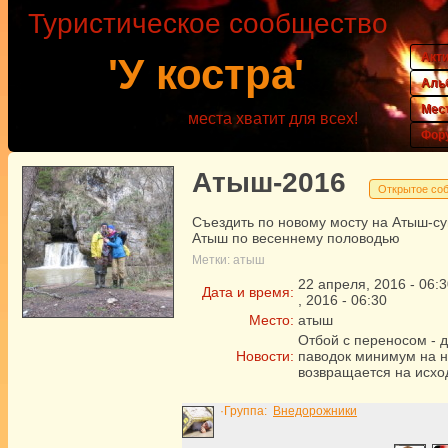
Туристическое сообщество
Акт
'У костра'
Аль
Мес
места хватит для всех!
Фор
Атыш-2016
Открытое со
Съездить по новому мосту на Атыш-су
Атыш по весеннему половодью
Метки:
атыш
22
апреля
,
2016
-
06:3
Дата и время:
,
2016
-
06:30
Место:
атыш
Отбой с переносом - 
Новости:
паводок минимум на 
возвращается на исхо
·Группа:
Внедорожники