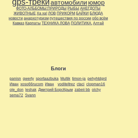
gps-треки
автомобили
юмор
ФОТО-АЛЬБОМЫ:ПРИРОДЫ
РЫБЫ
АНЕГДОТЫ
ЖИВОТНЫЕ
Ха ха!
ЛОВ
ПРИКОРМ
БАЙКИ
БЛЮДА
новости
анархотуризм
путешествия по россии
обо всём
Кавказ
Карпаты
ТЕХНИКА ЛОВА
ПОЛИТИКА.
Алтай
Блоги
panisn
qwerty
sportaazbuka
Multik
timon-ja
pehyhtdgrd
Иван
xoso66rucom
Иван
voditeltrez
ctaci
clopman16
ole_don
leshak
Дмитрий БорсКрым
zabeii bb
olchy
sema72
Svann