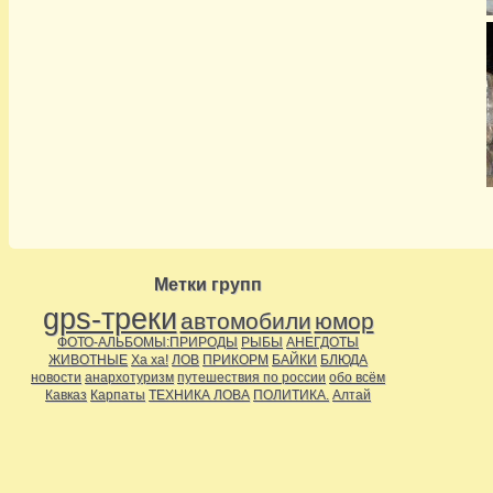
Метки групп
gps-треки
автомобили
юмор
ФОТО-АЛЬБОМЫ:ПРИРОДЫ
РЫБЫ
АНЕГДОТЫ
ЖИВОТНЫЕ
Ха ха!
ЛОВ
ПРИКОРМ
БАЙКИ
БЛЮДА
новости
анархотуризм
путешествия по россии
обо всём
Кавказ
Карпаты
ТЕХНИКА ЛОВА
ПОЛИТИКА.
Алтай