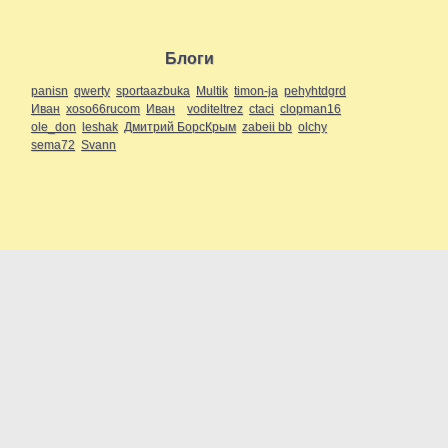
Блоги
panisn
qwerty
sportaazbuka
Multik
timon-ja
pehyhtdgrd
Иван
xoso66rucom
Иван
voditeltrez
ctaci
clopman16
ole_don
leshak
Дмитрий БорсКрым
zabeii bb
olchy
sema72
Svann