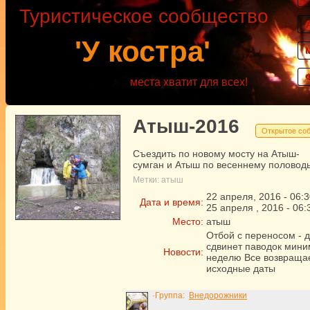
Туристическое сообщество
'У костра'
места хватит для всех!
Атыш-2016
Открытое со
Съездить по новому мосту на Атыш-
сумган и Атыш по весеннему половод
Метки:
атыш
22
апреля
,
2016
-
06:3
Дата и время:
25
апреля
,
2016
-
06:
Место:
атыш
Отбой с переносом - 
сдвинет паводок мини
Новости:
неделю Все возвраща
исходные даты
·Группа:
Внедорожники