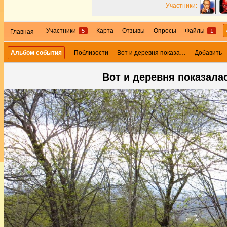
Участники:
Участники
Карта
Отзывы
Опросы
Файлы
5
1
Главная
Альбом события
Поблизости
Вот и деревня показа…
Добавить
Вот и деревня показалас