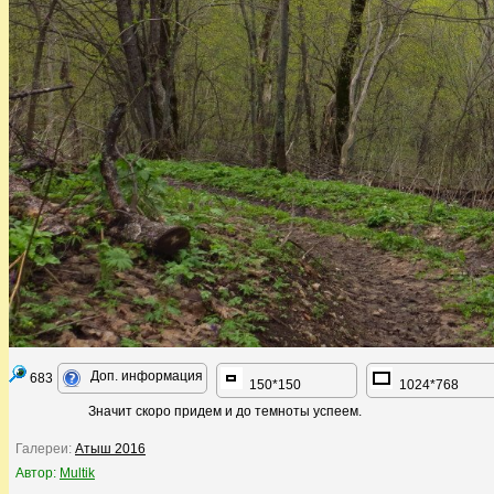
Доп. информация
683
150*150
1024*768
Значит скоро придем и до темноты успеем.
Галереи:
Атыш 2016
Автор:
Multik