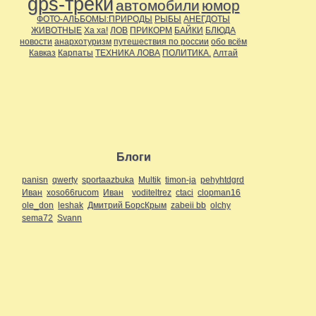
gps-треки
автомобили
юмор
ФОТО-АЛЬБОМЫ:ПРИРОДЫ
РЫБЫ
АНЕГДОТЫ
ЖИВОТНЫЕ
Ха ха!
ЛОВ
ПРИКОРМ
БАЙКИ
БЛЮДА
новости
анархотуризм
путешествия по россии
обо всём
Кавказ
Карпаты
ТЕХНИКА ЛОВА
ПОЛИТИКА.
Алтай
Блоги
panisn
qwerty
sportaazbuka
Multik
timon-ja
pehyhtdgrd
Иван
xoso66rucom
Иван
voditeltrez
ctaci
clopman16
ole_don
leshak
Дмитрий БорсКрым
zabeii bb
olchy
sema72
Svann