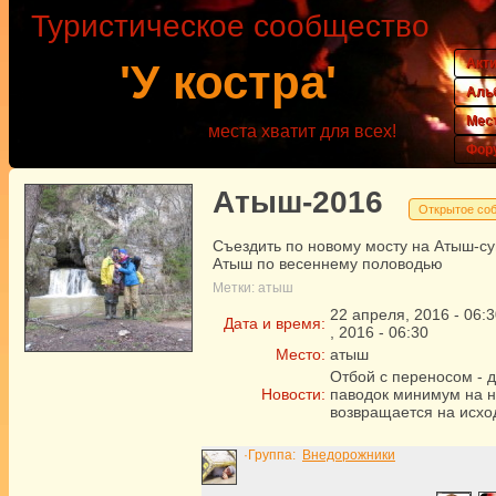
Туристическое сообщество
Акт
'У костра'
Аль
Мес
места хватит для всех!
Фор
Атыш-2016
Открытое со
Съездить по новому мосту на Атыш-су
Атыш по весеннему половодью
Метки:
атыш
22
апреля
,
2016
-
06:3
Дата и время:
,
2016
-
06:30
Место:
атыш
Отбой с переносом - 
Новости:
паводок минимум на 
возвращается на исхо
·Группа:
Внедорожники