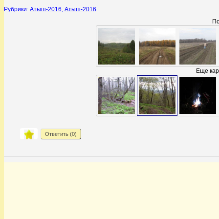
Рубрики:
Атыш-2016
,
Атыш-2016
По
Еще кар
Ответить (
0
)