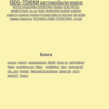
gps-треки
автомобили
юмор
ФОТО-АЛЬБОМЫ:ПРИРОДЫ
РЫБЫ
АНЕГДОТЫ
ЖИВОТНЫЕ
Ха ха!
ЛОВ
ПРИКОРМ
БАЙКИ
БЛЮДА
новости
анархотуризм
путешествия по россии
обо всём
Кавказ
Карпаты
ТЕХНИКА ЛОВА
ПОЛИТИКА.
Алтай
Блоги
panisn
qwerty
sportaazbuka
Multik
timon-ja
pehyhtdgrd
Иван
xoso66rucom
Иван
voditeltrez
ctaci
clopman16
ole_don
leshak
Дмитрий БорсКрым
zabeii bb
olchy
sema72
Svann