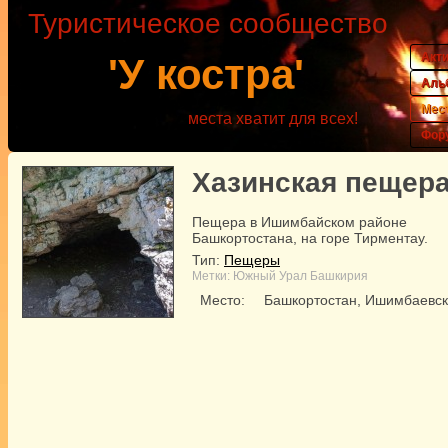
Туристическое сообщество
Акт
'У костра'
Аль
Мес
места хватит для всех!
Фор
Хазинская пещер
Пещера в Ишимбайском районе
Башкортостана, на горе Тирментау.
Тип:
Пещеры
Метки:
Южный Урал
Башкирия
Место:
Башкортостан, Ишимбаевск