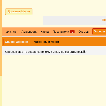
Добавить Место
По
Опросы
Активность
Карта
Посетители
Отзывы
2
Главная
Список Опросов
Категории и Метки
Опросов еще не создано, почему бы вам не
создать
новый?