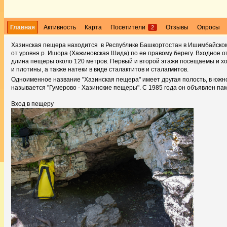
Главная
Активность
Карта
Посетители
Отзывы
Опросы
2
Хазинская пещера находится в Республике Башкортостан в Ишимбайском 
от уровня р. Ишора (Хажиновская Шида) по ее правому берегу. Входное 
длина пещеры около 120 метров. Первый и второй этажи посещаемы и хор
и плотины, а также натеки в виде сталактитов и сталагмитов.
Одноименное название "Хазинская пещера" имеет другая полость, в южно
называется "Гумерово - Хазинские пещеры". С 1985 года он объявлен п
Вход в пещеру