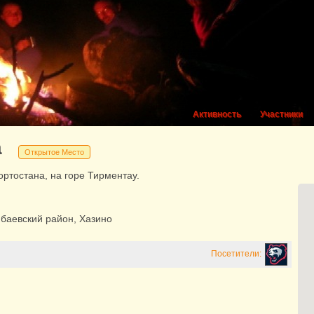
Активность
Участники
а
Открытое Место
тостана, на горе Тирментау.
баевский район, Хазино
Посетители: