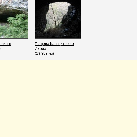
евичья
Пещера Кальцитового
)
Идола
(18.353 км)