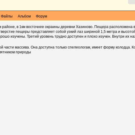
Файлы
Альбом
Форум
районе, в 1км восточнее окраины деревни Хазиново. Пещера расположена в
отверстие пещеры представляет собой узкий лаз шириной 1,5 метра и высото
ошо изучены. Третий уровень трудно доступен и плохо изучен. Внутри их н
й части массива. Она доступна только спелеологам, имеет форму колодца. К
амятником природы