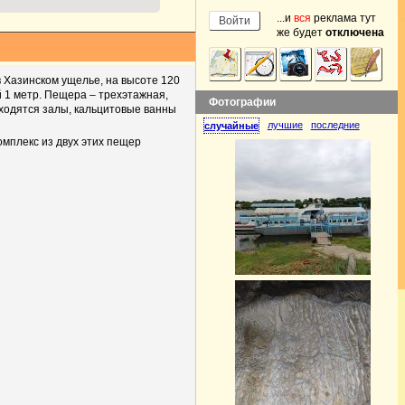
...и
вся
реклама тут
же будет
отключена
 Хазинском ущелье, на высоте 120
й 1 метр. Пещера – трехэтажная,
Фотографии
аходятся залы, кальцитовые ванны
лучшие
последние
случайные
омплекс из двух этих пещер