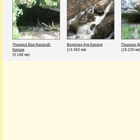
Пещера Вак-Карагай-
Водопад Кук-Караук
Пещера Д
Карши
(14.482 км)
(18.220 км
(5.198 км)