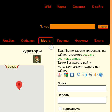
Wiki
Карта
Справка
О сайте
Поиск:
Альбом
События
Места
Группы
Форумы
Блоги
-
кураторы
Если Вы не зарегистрированы на
сайте, то можете
создать
учетную запись
.
Также Вы можете войти,
используя аккаунт одного из
Google
сайтов:
Логин
Пароль
Запомнить