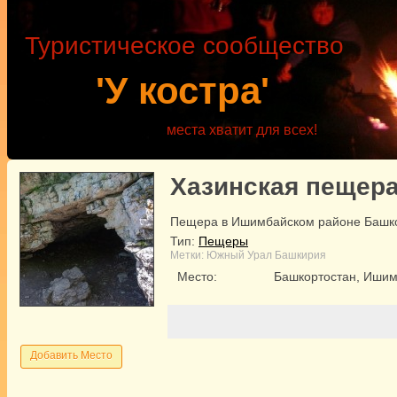
Туристическое сообщество
'У костра'
места хватит для всех!
Хазинская пещер
Пещера в Ишимбайском районе Башкор
Тип:
Пещеры
Метки:
Южный Урал
Башкирия
Место:
Башкортостан, Ишим
Добавить Место