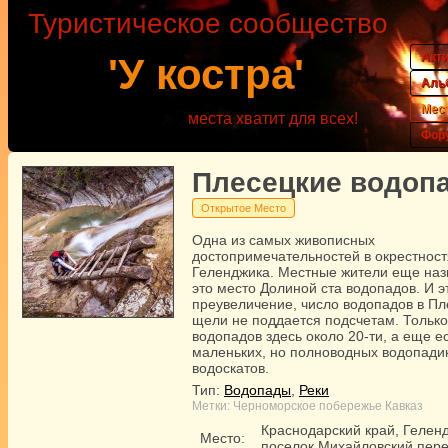
Туристическое сообщество
Акт
'У костра'
Аль
Мес
места хватит для всех!
Фор
Плесецкие водоп
Открытое Место
Одна из самых живописных
достопримечательностей в окрестност
Геленджика. Местные жители еще на
это место Долиной ста водопадов. И э
преувеличение, число водопадов в Пл
щели не поддается подсчетам. Только
водопадов здесь около 20-ти, а еще е
маленьких, но полноводных водопади
водоскатов.
Тип:
Водопады
,
Реки
Метки:
Черноморское побережье
Кавказ
Краснодарский край, Гелен
Место:
поселок Михайловский пер