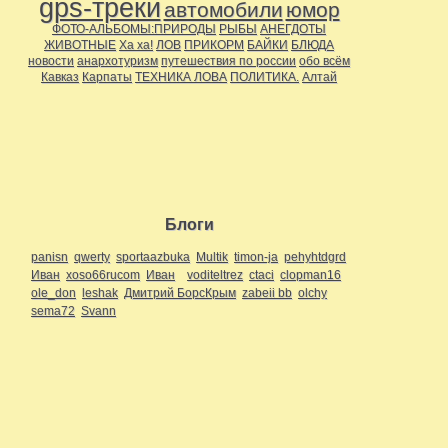
gps-треки
автомобили
юмор
ФОТО-АЛЬБОМЫ:ПРИРОДЫ
РЫБЫ
АНЕГДОТЫ
ЖИВОТНЫЕ
Ха ха!
ЛОВ
ПРИКОРМ
БАЙКИ
БЛЮДА
новости
анархотуризм
путешествия по россии
обо всём
Кавказ
Карпаты
ТЕХНИКА ЛОВА
ПОЛИТИКА.
Алтай
Блоги
panisn
qwerty
sportaazbuka
Multik
timon-ja
pehyhtdgrd
Иван
xoso66rucom
Иван
voditeltrez
ctaci
clopman16
ole_don
leshak
Дмитрий БорсКрым
zabeii bb
olchy
sema72
Svann