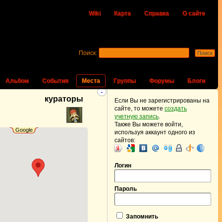
Wiki
Карта
Справка
О сайте
Поиск:
Альбом
События
Места
Группы
Форумы
Блоги
-
кураторы
Если Вы не зарегистрированы на
сайте, то можете
создать
учетную запись
.
Также Вы можете войти,
Google
используя аккаунт одного из
сайтов:
Логин
Пароль
Запомнить