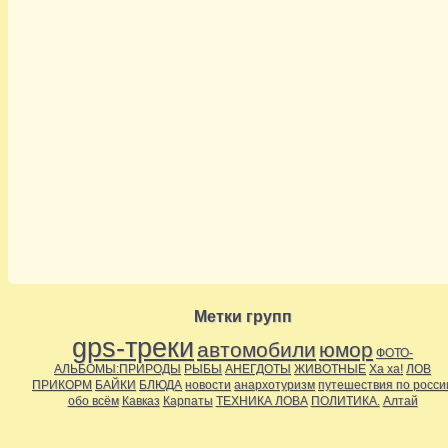
Метки групп
gps-треки
автомобили
юмор
ФОТО-
АЛЬБОМЫ:ПРИРОДЫ
РЫБЫ
АНЕГДОТЫ
ЖИВОТНЫЕ
Ха ха!
ЛОВ
ПРИКОРМ
БАЙКИ
БЛЮДА
новости
анархотуризм
путешествия по росси
обо всём
Кавказ
Карпаты
ТЕХНИКА ЛОВА
ПОЛИТИКА.
Алтай