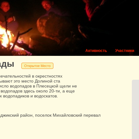
Активность
Участники
ады
Открытое Место
ечательностей в окрестностях
ывают это место Долиной ста
число водопадов в Плесецкой щели не
водопадов здесь около 20-ти, а еще
х водопадиков и водоскатов.
нджикский район, поселок Михайловский перевал