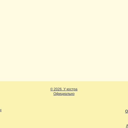
© 2026. У костра
Официально
и
о
А