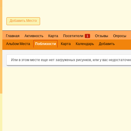
Добавить Место
Главная
Активность
Карта
Посетители
Отзывы
Опросы
1
Альбом Места
Поблизости
Карта
Календарь
Добавить
Или в этом месте еще нет загруженых рисунков, или у вас недостаточн