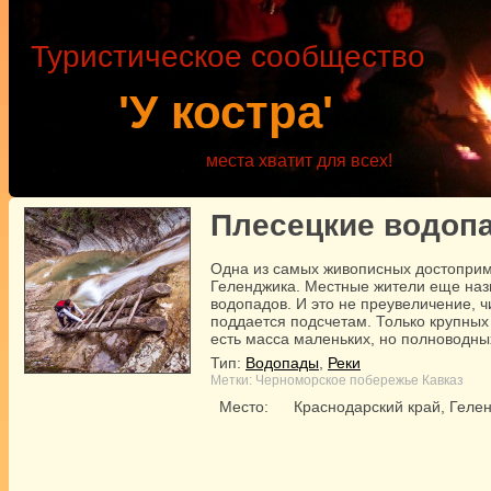
Туристическое сообщество
'У костра'
места хватит для всех!
Плесецкие водоп
Одна из самых живописных достоприм
Геленджика. Местные жители еще наз
водопадов. И это не преувеличение, 
поддается подсчетам. Только крупных 
есть масса маленьких, но полноводны
Тип:
Водопады
,
Реки
Метки:
Черноморское побережье
Кавказ
Место:
Краснодарский край, Геле