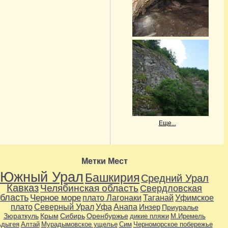
Еще...
Метки Мест
Южный Урал
Башкирия
Средний Урал
Кавказ
Челябинская область
Свердловская
бласть
Черное море
плато Лагонаки
Таганай
Уфимское
плато
Северный Урал
Уфа
Анапа
Инзер
Приуралье
Зюраткуль
Крым
Сибирь
Оренбуржье
дикие пляжи
М.Иремель
дыгея
Алтай
Мурадымовское ущелье
Сим
Черноморское побережье