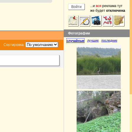
...и
вся
реклама тут
же будет
отключена
Фотографии
лучшие
последние
случайные
Сортировка: