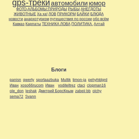
gps-треки
автомобили
юмор
ФОТО-АЛЬБОМЫ:ПРИРОДЫ
РЫБЫ
АНЕГДОТЫ
ЖИВОТНЫЕ
Ха ха!
ЛОВ
ПРИКОРМ
БАЙКИ
БЛЮДА
новости
анархотуризм
путешествия по россии
обо всём
Кавказ
Карпаты
ТЕХНИКА ЛОВА
ПОЛИТИКА.
Алтай
Блоги
panisn
qwerty
sportaazbuka
Multik
timon-ja
pehyhtdgrd
Иван
xoso66rucom
Иван
voditeltrez
ctaci
clopman16
ole_don
leshak
Дмитрий БорсКрым
zabeii bb
olchy
sema72
Svann