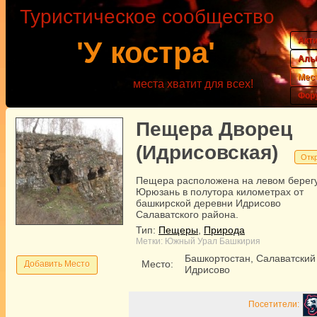
Туристическое сообщество
Акт
'У костра'
Аль
Мес
места хватит для всех!
Фор
Пещера Дворец
(Идрисовская)
Отк
Пещера расположена на левом берегу
Юрюзань в полутора километрах от
башкирской деревни Идрисово
Салаватского района.
Тип:
Пещеры
,
Природа
Метки:
Южный Урал
Башкирия
Башкортостан, Салаватский
Место:
Добавить Место
Идрисово
Посетители: