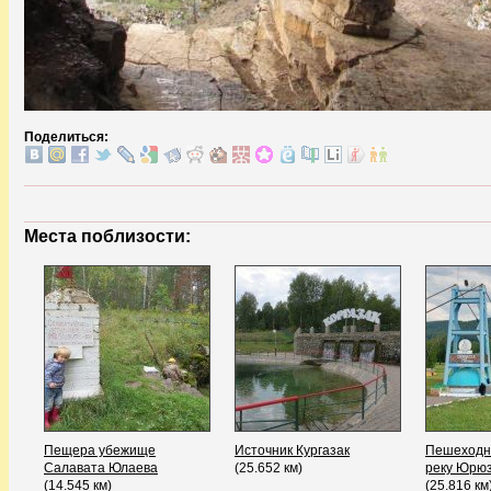
Поделиться:
Места поблизости:
Пещера убежище
Источник Кургазак
Пешеходн
Салавата Юлаева
(25.652 км)
реку Юрю
(14.545 км)
(25.816 км