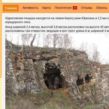
Активность
Карта
Посетители
Отзывы
Опросы
4
Главная
Идрисовская пещера находится на левом берегу реки Юрюзань в 1,5 км к 
коридорного типа.
Вход шириной 2,4 метра, высотой 3,8 метра расположен на высоте 45 ме
расположены три отверстия, ведущие в грот (грот длина 6 м, шириной 3 м,