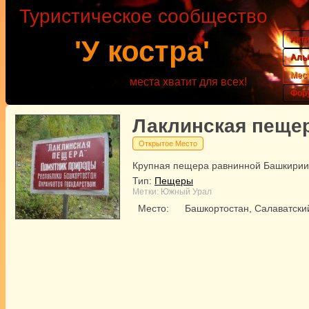
Туристическое сообщество
Акт
'У костра'
Аль
Мес
места хватит для всех!
Фор
Лаклинская пеще
Открытое Место
Крупная пещера равнинной Башкирии
Тип:
Пещеры
Метки:
Южный Урал
Место:
Башкортостан, Салаватски