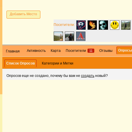
Добавить Место
Посетители:
Опрос
Активность
Карта
Посетители
Отзывы
11
Главная
Список Опросов
Категории и Метки
Опросов еще не создано, почему бы вам не
создать
новый?