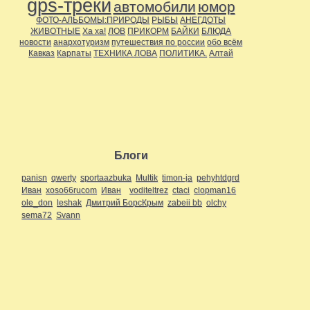
gps-треки
автомобили
юмор
ФОТО-АЛЬБОМЫ:ПРИРОДЫ
РЫБЫ
АНЕГДОТЫ
ЖИВОТНЫЕ
Ха ха!
ЛОВ
ПРИКОРМ
БАЙКИ
БЛЮДА
новости
анархотуризм
путешествия по россии
обо всём
Кавказ
Карпаты
ТЕХНИКА ЛОВА
ПОЛИТИКА.
Алтай
Блоги
panisn
qwerty
sportaazbuka
Multik
timon-ja
pehyhtdgrd
Иван
xoso66rucom
Иван
voditeltrez
ctaci
clopman16
ole_don
leshak
Дмитрий БорсКрым
zabeii bb
olchy
sema72
Svann