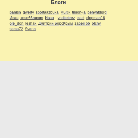
Блоги
panisn
qwerty
sportaazbuka
Multik
timon-ja
pehyhtdgrd
Иван
xoso66rucom
Иван
voditeltrez
ctaci
clopman16
ole_don
leshak
Дмитрий БорсКрым
zabeii bb
olchy
sema72
Svann