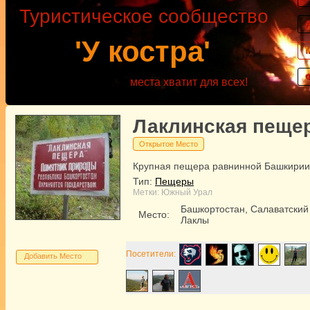
Туристическое сообщество
'У костра'
места хватит для всех!
Лаклинская пеще
Открытое Место
Крупная пещера равнинной Башкирии
Тип:
Пещеры
Метки:
Южный Урал
Башкортостан, Салаватский
Место:
Лаклы
Посетители:
Добавить Место