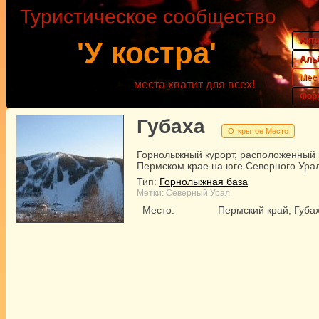
Туристическое сообщество
Акт
'У костра'
Аль
Мес
места хватит для всех!
Фор
Губаха
Открытое Место
Горнолыжный курорт, расположенный 
Пермском крае на юге Северного Ура
Тип:
Горнолыжная база
Метки:
Северный Урал
Место:
Пермский край, Губа