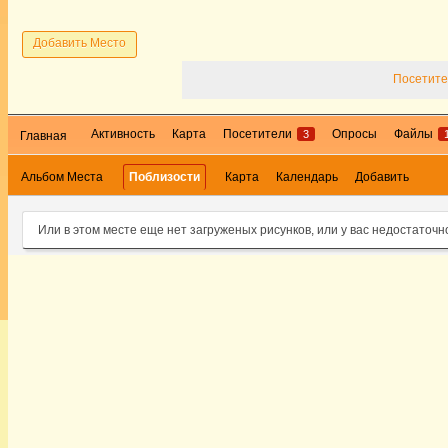
Добавить Место
Посетите
Активность
Карта
Посетители
Опросы
Файлы
3
Главная
Альбом Места
Поблизости
Карта
Календарь
Добавить
Или в этом месте еще нет загруженых рисунков, или у вас недостаточн