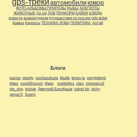
gps-треки
автомобили
юмор
ФОТО-АЛЬБОМЫ:ПРИРОДЫ
РЫБЫ
АНЕГДОТЫ
ЖИВОТНЫЕ
Ха ха!
ЛОВ
ПРИКОРМ
БАЙКИ
БЛЮДА
новости
анархотуризм
путешествия по россии
обо всём
Кавказ
Карпаты
ТЕХНИКА ЛОВА
ПОЛИТИКА.
Алтай
Блоги
panisn
qwerty
sportaazbuka
Multik
timon-ja
pehyhtdgrd
Иван
xoso66rucom
Иван
voditeltrez
ctaci
clopman16
ole_don
leshak
Дмитрий БорсКрым
zabeii bb
olchy
sema72
Svann