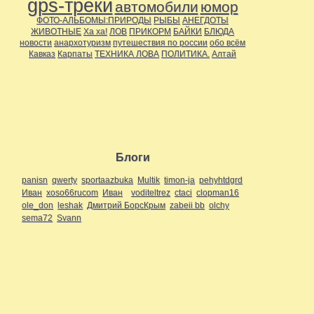
gps-треки
автомобили
юмор
ФОТО-АЛЬБОМЫ:ПРИРОДЫ
РЫБЫ
АНЕГДОТЫ
ЖИВОТНЫЕ
Ха ха!
ЛОВ
ПРИКОРМ
БАЙКИ
БЛЮДА
новости
анархотуризм
путешествия по россии
обо всём
Кавказ
Карпаты
ТЕХНИКА ЛОВА
ПОЛИТИКА.
Алтай
Блоги
panisn
qwerty
sportaazbuka
Multik
timon-ja
pehyhtdgrd
Иван
xoso66rucom
Иван
voditeltrez
ctaci
clopman16
ole_don
leshak
Дмитрий БорсКрым
zabeii bb
olchy
sema72
Svann