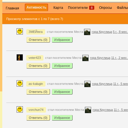
Активность
Карта
Посетители
Опросы
Файлы
8
Главная
Просмотр элементов с 1 по 7 (всего 7)
ЗМЕЙюга
стал посетителем Места
гора Круглица
5 г., 8 мес
Ответить (
0
)
Избранное
veter423
стал посетителем Места
гора Круглица
11 г., 2 мес
Ответить (
0
)
Избранное
as-kalugin
стал посетителем Места
гора Круглица
11 г., 5 м
Ответить (
0
)
Избранное
vorchun74
стал посетителем Места
гора Круглица
11 г., 5 м
Ответить (
0
)
Избранное