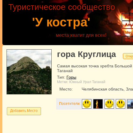
Туристическое сообщество
Акт
'У костра'
Аль
Мес
места хватит для всех!
Фор
гора Круглица
Откр
Самая высокая точка хребта Большой
Таганай
Тип:
Горы
Метки:
Южный Урал
Таганай
Место:
Челябинская область, Зла
Посетители:
Добавить Место