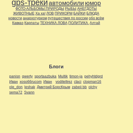
gps-треки
автомобили
юмор
ФОТО-АЛЬБОМЫ:ПРИРОДЫ
РЫБЫ
АНЕГДОТЫ
ЖИВОТНЫЕ
Ха ха!
ЛОВ
ПРИКОРМ
БАЙКИ
БЛЮДА
новости
анархотуризм
путешествия по россии
обо всём
Кавказ
Карпаты
ТЕХНИКА ЛОВА
ПОЛИТИКА.
Алтай
Блоги
panisn
qwerty
sportaazbuka
Multik
timon-ja
pehyhtdgrd
Иван
xoso66rucom
Иван
voditeltrez
ctaci
clopman16
ole_don
leshak
Дмитрий БорсКрым
zabeii bb
olchy
sema72
Svann