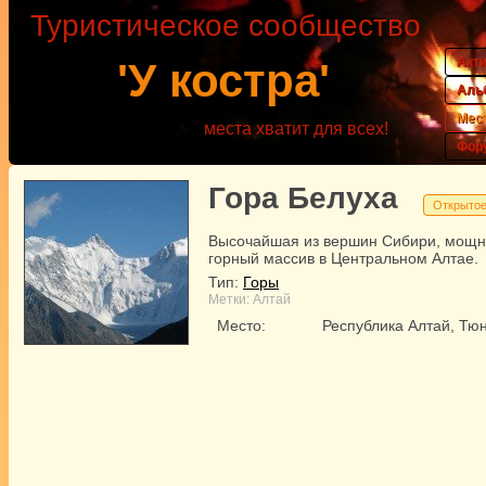
Туристическое сообщество
Акт
'У костра'
Аль
Мес
места хватит для всех!
Фор
Гора Белуха
Открытое
Высочайшая из вершин Сибири, мощ
горный массив в Центральном Алтае.
Тип:
Горы
Метки:
Алтай
Место:
Республика Алтай, Тю