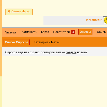
Добавить Место
Посетители:
Опросы
Активность
Карта
Посетители
Файлы
4
Главная
Список Опросов
Категории и Метки
Опросов еще не создано, почему бы вам не
создать
новый?