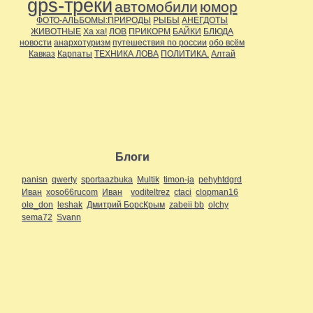
gps-треки
автомобили
юмор
ФОТО-АЛЬБОМЫ:ПРИРОДЫ
РЫБЫ
АНЕГДОТЫ
ЖИВОТНЫЕ
Ха ха!
ЛОВ
ПРИКОРМ
БАЙКИ
БЛЮДА
новости
анархотуризм
путешествия по россии
обо всём
Кавказ
Карпаты
ТЕХНИКА ЛОВА
ПОЛИТИКА.
Алтай
Блоги
panisn
qwerty
sportaazbuka
Multik
timon-ja
pehyhtdgrd
Иван
xoso66rucom
Иван
voditeltrez
ctaci
clopman16
ole_don
leshak
Дмитрий БорсКрым
zabeii bb
olchy
sema72
Svann