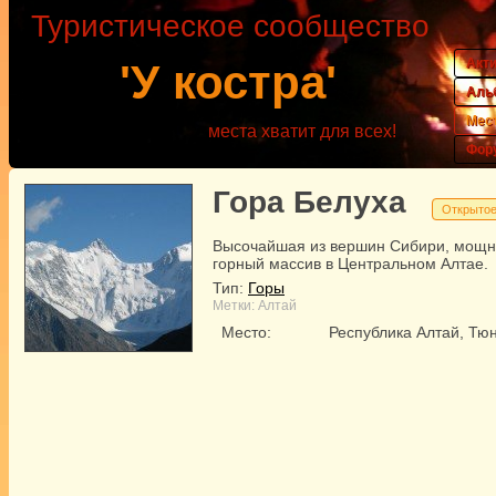
Туристическое сообщество
Акт
'У костра'
Аль
Мес
места хватит для всех!
Фор
Гора Белуха
Открытое
Высочайшая из вершин Сибири, мощ
горный массив в Центральном Алтае.
Тип:
Горы
Метки:
Алтай
Место:
Республика Алтай, Тю