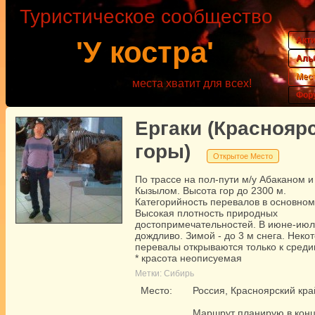
Туристическое сообщество
Акт
'У костра'
Аль
Мес
места хватит для всех!
Фор
Ергаки (Красноярс
горы)
Открытое Место
По трассе на пол-пути м/у Абаканом и
Кызылом. Высота гор до 2300 м.
Категорийность перевалов в основном
Высокая плотность природных
достопримечательностей. В июне-ию
дождливо. Зимой - до 3 м снега. Неко
перевалы открываются только к среди
* красота неописуемая
Метки:
Сибирь
Место:
Россия, Красноярский кра
Маршрут планирую в конц