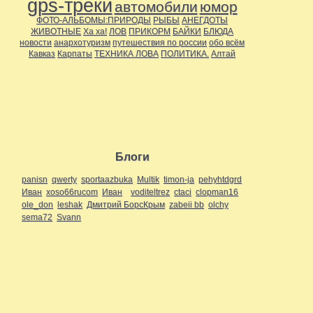
gps-треки
автомобили
юмор
ФОТО-АЛЬБОМЫ:ПРИРОДЫ
РЫБЫ
АНЕГДОТЫ
ЖИВОТНЫЕ
Ха ха!
ЛОВ
ПРИКОРМ
БАЙКИ
БЛЮДА
новости
анархотуризм
путешествия по россии
обо всём
Кавказ
Карпаты
ТЕХНИКА ЛОВА
ПОЛИТИКА.
Алтай
Блоги
panisn
qwerty
sportaazbuka
Multik
timon-ja
pehyhtdgrd
Иван
xoso66rucom
Иван
voditeltrez
ctaci
clopman16
ole_don
leshak
Дмитрий БорсКрым
zabeii bb
olchy
sema72
Svann