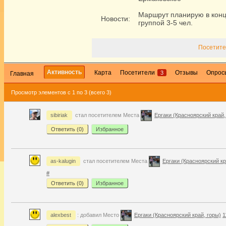
Маршрут планирую в кон
Новости:
группой 3-5 чел.
Посетите
Активность
Карта
Посетители
Отзывы
Опрос
3
Главная
Просмотр элементов с 1 по 3 (всего 3)
sibiriak
стал посетителем Места
Ергаки (Красноярский край,
Ответить (
0
)
Избранное
as-kalugin
стал посетителем Места
Ергаки (Красноярский кр
#
Ответить (
0
)
Избранное
alexbest
: добавил Место
Ергаки (Красноярский край, горы)
1