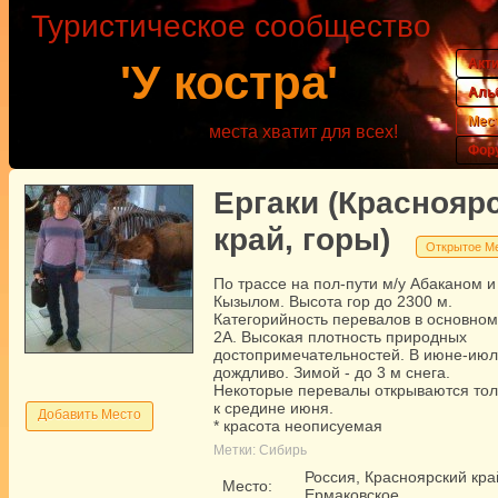
Туристическое сообщество
Акт
'У костра'
Аль
Мес
места хватит для всех!
Фор
Ергаки (Краснояр
край, горы)
Открытое М
По трассе на пол-пути м/у Абаканом и
Кызылом. Высота гор до 2300 м.
Категорийность перевалов в основном
2А. Высокая плотность природных
достопримечательностей. В июне-ию
дождливо. Зимой - до 3 м снега.
Некоторые перевалы открываются тол
к средине июня.
Добавить Место
* красота неописуемая
Метки:
Сибирь
Россия, Красноярский кра
Место:
Ермаковское