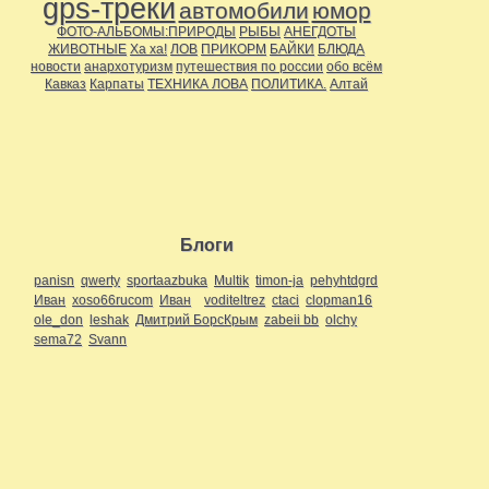
gps-треки
автомобили
юмор
ФОТО-АЛЬБОМЫ:ПРИРОДЫ
РЫБЫ
АНЕГДОТЫ
ЖИВОТНЫЕ
Ха ха!
ЛОВ
ПРИКОРМ
БАЙКИ
БЛЮДА
новости
анархотуризм
путешествия по россии
обо всём
Кавказ
Карпаты
ТЕХНИКА ЛОВА
ПОЛИТИКА.
Алтай
Блоги
panisn
qwerty
sportaazbuka
Multik
timon-ja
pehyhtdgrd
Иван
xoso66rucom
Иван
voditeltrez
ctaci
clopman16
ole_don
leshak
Дмитрий БорсКрым
zabeii bb
olchy
sema72
Svann