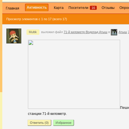
Активность
Карта
Посетители
Отзывы
Опро
16
Главная
Просмотр элементов с 1 по 17 (всего 17)
Multik
выложил файл
71-й километр-Водопад Атыш
в
Атыш
Пеши
станции 71-й километр.
Ответить (
0
)
Избранное