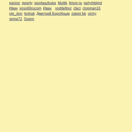
panisn
qwerty
sportaazbuka
Multik
timon-ja
pehyhtdgrd
Иван
xoso66rucom
Иван
voditeltrez
ctaci
clopman16
ole_don
leshak
Дмитрий БорсКрым
zabeii bb
olchy
sema72
Svann