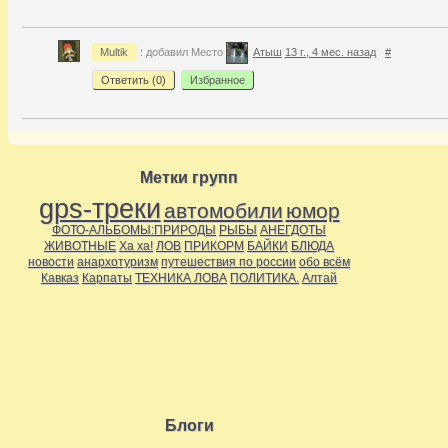
Multik
: добавил Место
Атыш
13 г., 4 мес. назад
#
Ответить (
0
)
Избранное
Метки групп
gps-треки
автомобили
юмор
ФОТО-АЛЬБОМЫ:ПРИРОДЫ
РЫБЫ
АНЕГДОТЫ
ЖИВОТНЫЕ
Ха ха!
ЛОВ
ПРИКОРМ
БАЙКИ
БЛЮДА
новости
анархотуризм
путешествия по россии
обо всём
Кавказ
Карпаты
ТЕХНИКА ЛОВА
ПОЛИТИКА.
Алтай
Блоги