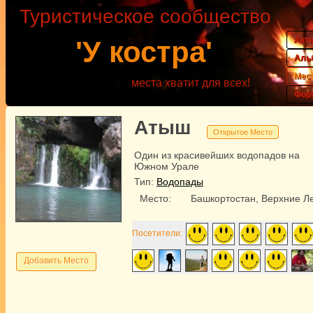
Туристическое сообщество
Акт
'У костра'
Аль
Мес
места хватит для всех!
Фор
Атыш
Открытое Место
Один из красивейших водопадов на
Южном Урале
Тип:
Водопады
Место:
Башкортостан, Верхние Л
Посетители:
Добавить Место