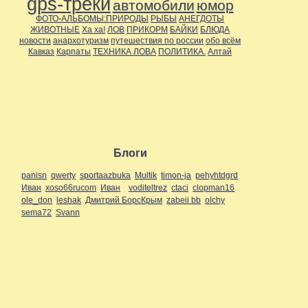
gps-треки
автомобили
юмор
ФОТО-АЛЬБОМЫ:ПРИРОДЫ
РЫБЫ
АНЕГДОТЫ
ЖИВОТНЫЕ
Ха ха!
ЛОВ
ПРИКОРМ
БАЙКИ
БЛЮДА
новости
анархотуризм
путешествия по россии
обо всём
Кавказ
Карпаты
ТЕХНИКА ЛОВА
ПОЛИТИКА.
Алтай
Блоги
panisn
qwerty
sportaazbuka
Multik
timon-ja
pehyhtdgrd
Иван
xoso66rucom
Иван
voditeltrez
ctaci
clopman16
ole_don
leshak
Дмитрий БорсКрым
zabeii bb
olchy
sema72
Svann