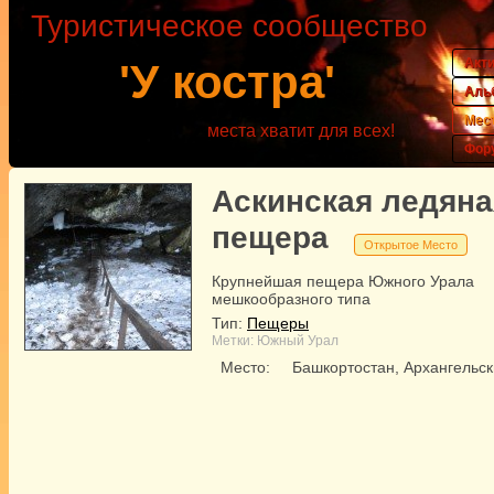
Туристическое сообщество
Акт
'У костра'
Аль
Мес
места хватит для всех!
Фор
Аскинская ледяна
пещера
Открытое Место
Крупнейшая пещера Южного Урала
мешкообразного типа
Тип:
Пещеры
Метки:
Южный Урал
Место:
Башкортостан, Архангельск