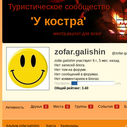
Туристическое сообщество
Акт
'У костра'
Аль
Мес
места хватит для всех!
Фор
zofar.galishin
@zofar-ga
zofar.galishin
участвует
6 г., 5 мес. назад
.
Нет
записей блога.
Нет
тем на форуме.
Нет
сообщений в форумах.
Нет
комментариев в блогах.
Профиль:
14%
Общий рейтинг: 3.40
Друзья
Места
Группы
События
Б
0
0
2
0
Активность
Альбом zofar.galishin
Карта
Календарь