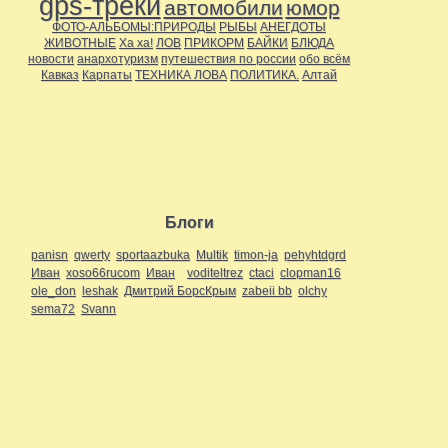
gps-треки
автомобили
юмор
ФОТО-АЛЬБОМЫ:ПРИРОДЫ
РЫБЫ
АНЕГДОТЫ
ЖИВОТНЫЕ
Ха ха!
ЛОВ
ПРИКОРМ
БАЙКИ
БЛЮДА
новости
анархотуризм
путешествия по россии
обо всём
Кавказ
Карпаты
ТЕХНИКА ЛОВА
ПОЛИТИКА.
Алтай
Блоги
panisn
qwerty
sportaazbuka
Multik
timon-ja
pehyhtdgrd
Иван
xoso66rucom
Иван
voditeltrez
ctaci
clopman16
ole_don
leshak
Дмитрий БорсКрым
zabeii bb
olchy
sema72
Svann