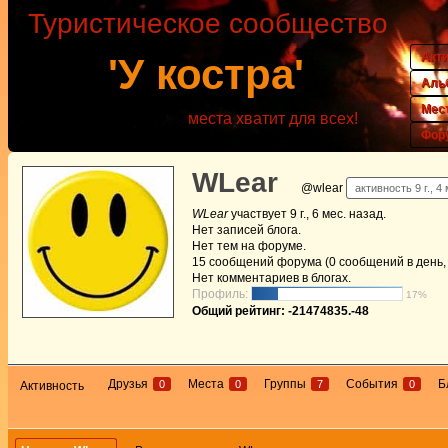
Туристическое сообщество
Акт
'У костра'
Аль
Мес
места хватит для всех!
Фор
WLear
@wlear
активность 9 г., 4
WLear
участвует
9 г., 6 мес. назад
.
Нет
записей блога.
Нет
тем на форуме.
15
сообщений форума (0 сообщений в день, 
Нет
комментариев в блогах.
Профиль:
17%
Общий рейтинг: -21474835.-48
Друзья
Места
Группы
События
Б
0
0
7
0
Активность