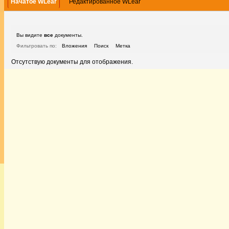
Начатое WLear
Редактированное WLear
Вы видите
все
документы.
Фильтровать по:
Вложения
Поиск
Метка
Отсутствую документы для отображения.