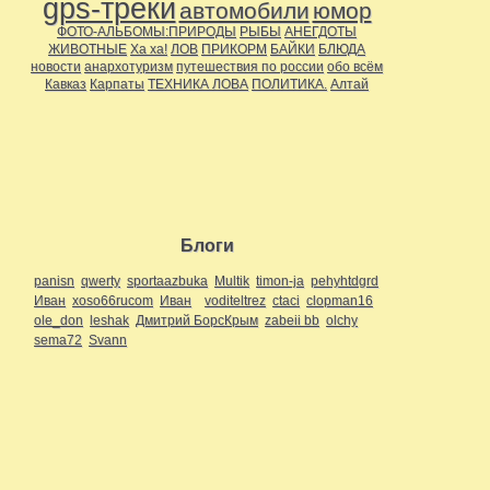
gps-треки
автомобили
юмор
ФОТО-АЛЬБОМЫ:ПРИРОДЫ
РЫБЫ
АНЕГДОТЫ
ЖИВОТНЫЕ
Ха ха!
ЛОВ
ПРИКОРМ
БАЙКИ
БЛЮДА
новости
анархотуризм
путешествия по россии
обо всём
Кавказ
Карпаты
ТЕХНИКА ЛОВА
ПОЛИТИКА.
Алтай
Блоги
panisn
qwerty
sportaazbuka
Multik
timon-ja
pehyhtdgrd
Иван
xoso66rucom
Иван
voditeltrez
ctaci
clopman16
ole_don
leshak
Дмитрий БорсКрым
zabeii bb
olchy
sema72
Svann