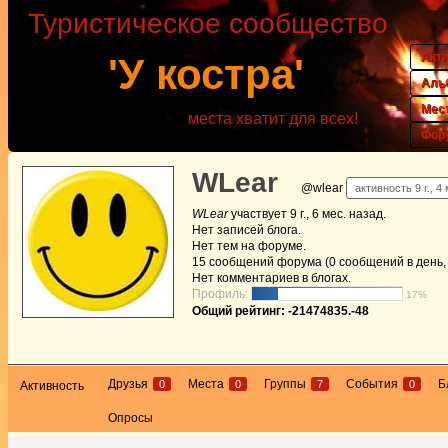
Туристическое сообщество
Акт
'У костра'
Аль
Мес
места хватит для всех!
Фор
WLear
@wlear
активность 9 г., 4
WLear
участвует
9 г., 6 мес. назад
.
Нет
записей блога.
Нет
тем на форуме.
15
сообщений форума (0 сообщений в день, 
Нет
комментариев в блогах.
Профиль:
17%
Общий рейтинг: -21474835.-48
Друзья
Места
Группы
События
Б
0
0
7
0
Активность
Опросы