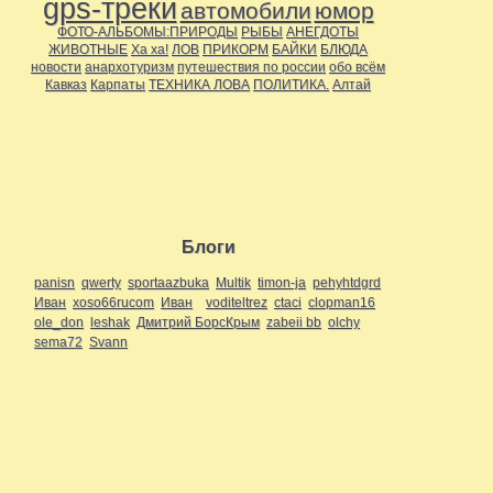
gps-треки
автомобили
юмор
ФОТО-АЛЬБОМЫ:ПРИРОДЫ
РЫБЫ
АНЕГДОТЫ
ЖИВОТНЫЕ
Ха ха!
ЛОВ
ПРИКОРМ
БАЙКИ
БЛЮДА
новости
анархотуризм
путешествия по россии
обо всём
Кавказ
Карпаты
ТЕХНИКА ЛОВА
ПОЛИТИКА.
Алтай
Блоги
panisn
qwerty
sportaazbuka
Multik
timon-ja
pehyhtdgrd
Иван
xoso66rucom
Иван
voditeltrez
ctaci
clopman16
ole_don
leshak
Дмитрий БорсКрым
zabeii bb
olchy
sema72
Svann