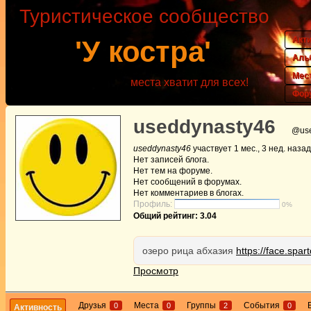
Туристическое сообщество
Акт
'У костра'
Аль
Мес
места хватит для всех!
Фор
useddynasty46
@use
useddynasty46
участвует
1 мес., 3 нед. назад
Нет
записей блога.
Нет
тем на форуме.
Нет
сообщений в форумах.
Нет
комментариев в блогах.
Профиль:
0%
Общий рейтинг: 3.04
озеро рица абхазия
https://face.spar
Просмотр
Друзья
Места
Группы
События
0
0
2
0
Активность