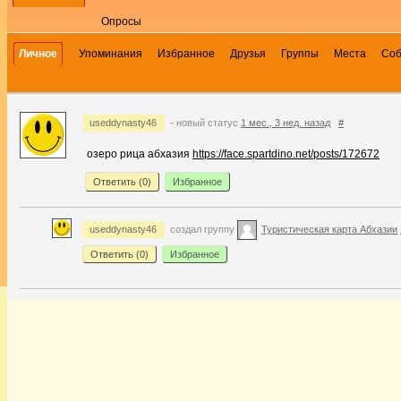
Опросы
Личное
Упоминания
Избранное
Друзья
Группы
Места
Со
useddynasty46
- новый статус
1 мес., 3 нед. назад
#
озеро рица абхазия
https://face.spartdino.net/posts/172672
Ответить (
0
)
Избранное
useddynasty46
создал группу
Туристическая карта Абхазии
Ответить (
0
)
Избранное