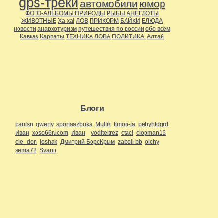
gps-треки
автомобили
юмор
ФОТО-АЛЬБОМЫ:ПРИРОДЫ
РЫБЫ
АНЕГДОТЫ
ЖИВОТНЫЕ
Ха ха!
ЛОВ
ПРИКОРМ
БАЙКИ
БЛЮДА
новости
анархотуризм
путешествия по россии
обо всём
Кавказ
Карпаты
ТЕХНИКА ЛОВА
ПОЛИТИКА.
Алтай
Блоги
panisn
qwerty
sportaazbuka
Multik
timon-ja
pehyhtdgrd
Иван
xoso66rucom
Иван
voditeltrez
ctaci
clopman16
ole_don
leshak
Дмитрий БорсКрым
zabeii bb
olchy
sema72
Svann