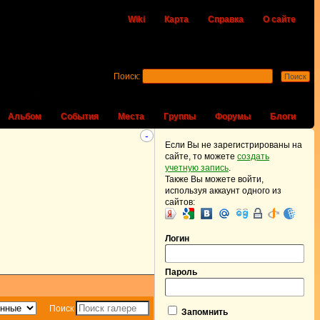
Wiki
Карта
Справка
О сайте
Поиск:
Альбом
События
Места
Группы
Форумы
Блоги
-
Если Вы не зарегистрированы на
сайте, то можете
создать
учетную запись
.
Также Вы можете войти,
используя аккаунт одного из
сайтов:
Логин
Пароль
Поиск
Запомнить