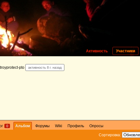
Активность
Участники
royprotect-pto
активность 8 г. назад
ог
Альбом
Форумы
Wiki
Профиль
Опросы
0
Сортировка: