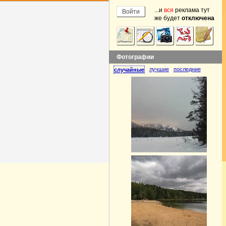
...и
вся
реклама тут
же будет
отключена
Фотографии
лучшие
последние
случайные