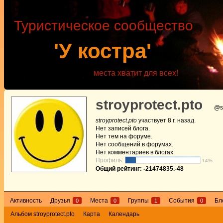
Туристическое сообщество
'У костра'
места хватит для всех!
stroyprotect.pto
@st
stroyprotect.pto
участвует
8 г. назад
.
Нет
записей блога.
Нет
тем на форуме.
Нет
сообщений в форумах.
Нет
комментариев в блогах.
Профиль:
14%
Общий рейтинг: -21474835.-48
Активность
Друзья
Места
Группы
События
Бл
0
0
1
0
Альбом stroyprotect.pto
Карта
Календарь