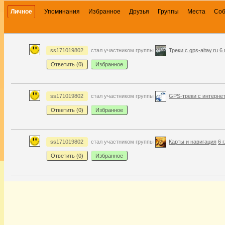
Личное
Упоминания
Избранное
Друзья
Группы
Места
Со
ss171019802
стал участником группы
Треки с gps-altay.ru
6 
Ответить (
0
)
Избранное
ss171019802
стал участником группы
GPS-треки с интерне
Ответить (
0
)
Избранное
ss171019802
стал участником группы
Карты и навигация
6 
Ответить (
0
)
Избранное