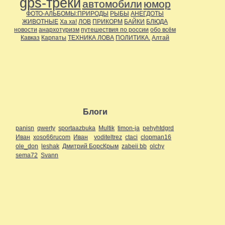
gps-треки
автомобили
юмор
ФОТО-АЛЬБОМЫ:ПРИРОДЫ
РЫБЫ
АНЕГДОТЫ
ЖИВОТНЫЕ
Ха ха!
ЛОВ
ПРИКОРМ
БАЙКИ
БЛЮДА
новости
анархотуризм
путешествия по россии
обо всём
Кавказ
Карпаты
ТЕХНИКА ЛОВА
ПОЛИТИКА.
Алтай
Блоги
panisn
qwerty
sportaazbuka
Multik
timon-ja
pehyhtdgrd
Иван
xoso66rucom
Иван
voditeltrez
ctaci
clopman16
ole_don
leshak
Дмитрий БорсКрым
zabeii bb
olchy
sema72
Svann