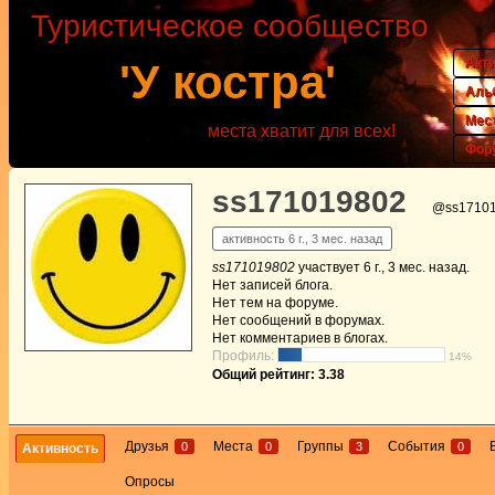
Туристическое сообщество
Акт
'У костра'
Аль
Мес
места хватит для всех!
Фор
ss171019802
@ss1710
активность 6 г., 3 мес. назад
ss171019802
участвует
6 г., 3 мес. назад
.
Нет
записей блога.
Нет
тем на форуме.
Нет
сообщений в форумах.
Нет
комментариев в блогах.
Профиль:
14%
Общий рейтинг: 3.38
Друзья
Места
Группы
События
0
0
3
0
Активность
Опросы