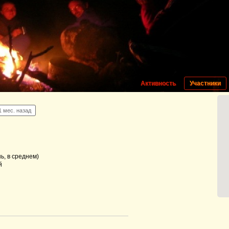
Активность
Участники
11 мес. назад
ь, в среднем)
й