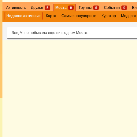
Активность
Друзья
Места
Группы
События
Бл
5
0
6
0
Недавно активные
Карта
Самые популярные
Куратор
Модерат
SergM: не побывала еще ни в одном Месте.