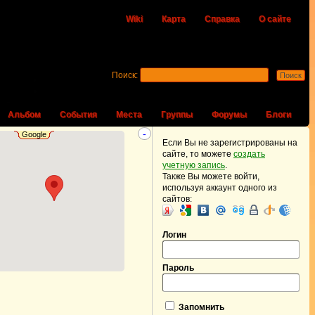
Wiki
Карта
Справка
О сайте
Поиск:
Альбом
События
Места
Группы
Форумы
Блоги
-
Google
Если Вы не зарегистрированы на
сайте, то можете
создать
учетную запись
.
Также Вы можете войти,
используя аккаунт одного из
сайтов:
Логин
Пароль
Запомнить