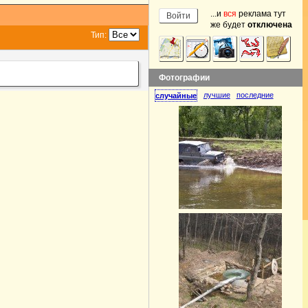
...и
вся
реклама тут
же будет
отключена
Тип:
Фотографии
лучшие
последние
случайные