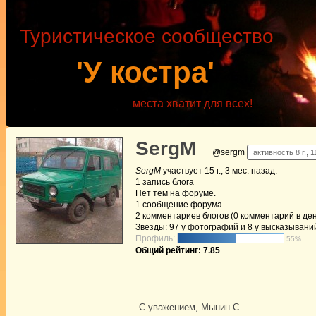
Туристическое сообщество
'У костра'
места хватит для всех!
SergM
@sergm
активность 8 г., 
SergM
участвует
15 г., 3 мес. назад
.
1
запись блога
Нет
тем на форуме.
1
сообщение форума
2
комментариев блогов (0 комментарий в ден
Звезды: 97 у фотографий и 8 у высказывани
Профиль:
55%
Общий рейтинг: 7.85
С уважением, Мынин С.