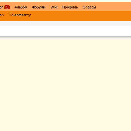
ог
Альбом
Форумы
Wiki
Профиль
Опросы
1
ор
По алфавиту