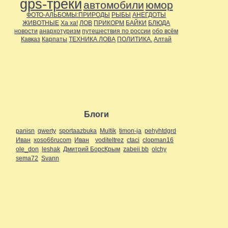
gps-треки
автомобили
юмор
ФОТО-АЛЬБОМЫ:ПРИРОДЫ
РЫБЫ
АНЕГДОТЫ
ЖИВОТНЫЕ
Ха ха!
ЛОВ
ПРИКОРМ
БАЙКИ
БЛЮДА
новости
анархотуризм
путешествия по россии
обо всём
Кавказ
Карпаты
ТЕХНИКА ЛОВА
ПОЛИТИКА.
Алтай
Блоги
panisn
qwerty
sportaazbuka
Multik
timon-ja
pehyhtdgrd
Иван
xoso66rucom
Иван
voditeltrez
ctaci
clopman16
ole_don
leshak
Дмитрий БорсКрым
zabeii bb
olchy
sema72
Svann