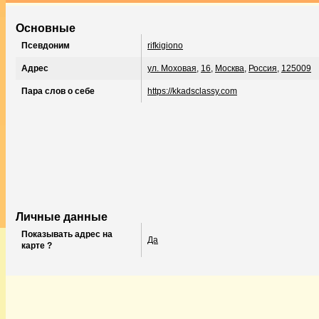
Основные
Псевдоним
rifkigiono
Адрес
ул. Моховая
,
16
,
Москва
,
Россия
,
125009
Пара слов о себе
https://kkadsclassy.com
Личные данные
Показывать адрес на
Да
карте ?