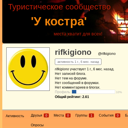
Туристическое сообщество
Акт
'У костра'
Аль
Мес
места хватит для всех!
Фор
rifkigiono
@rifkigiono
активность 1 г., 6 мес. назад
rifkigiono
участвует
1 г., 6 мес. назад
.
Нет
записей блога.
Нет
тем на форуме.
Нет
сообщений в форумах.
Нет
комментариев в блогах.
Профиль:
10%
Общий рейтинг: 2.61
Друзья
Места
Группы
События
Б
0
0
1
0
Активность
Опросы