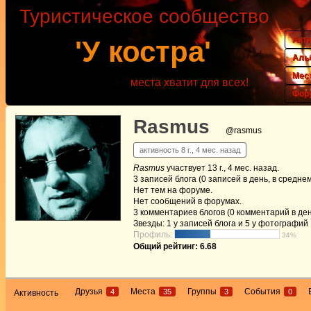
Туристическое сообщество
Акт
'У костра'
Аль
Мес
места хватит для всех!
Фор
Rasmus
@rasmus
активность 8 г., 4 мес. назад
Rasmus
участвует
13 г., 4 мес. назад
.
3
записей блога (0 записей в день, в средне
Нет
тем на форуме.
Нет
сообщений в форумах.
3
комментариев блогов (0 комментарий в ден
Звезды: 1 у записей блога и 5 у фотографий
Профиль:
34%
Общий рейтинг: 6.68
Друзья
Места
Группы
События
4
35
3
0
Активность