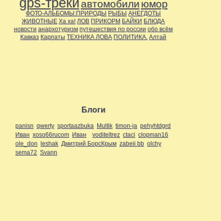
gps-треки
автомобили
юмор
ФОТО-АЛЬБОМЫ:ПРИРОДЫ
РЫБЫ
АНЕГДОТЫ
ЖИВОТНЫЕ
Ха ха!
ЛОВ
ПРИКОРМ
БАЙКИ
БЛЮДА
новости
анархотуризм
путешествия по россии
обо всём
Кавказ
Карпаты
ТЕХНИКА ЛОВА
ПОЛИТИКА.
Алтай
Блоги
panisn
qwerty
sportaazbuka
Multik
timon-ja
pehyhtdgrd
Иван
xoso66rucom
Иван
voditeltrez
ctaci
clopman16
ole_don
leshak
Дмитрий БорсКрым
zabeii bb
olchy
sema72
Svann