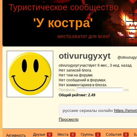
Туристическое сообщество
Акт
'У костра'
Аль
Мес
места хватит для всех!
Фор
otivurugyxyt
@otivurugy
otivurugyxyt
участвует
6 мес., 3 нед. назад
.
Нет
записей блога.
Нет
тем на форуме.
Нет
сообщений в форумах.
Нет
комментариев в блогах.
Профиль:
0%
Общий рейтинг: 2.49
русские сериалы онлайн
https://smot
Просмотр
Друзья
Места
Группы
События
Б
0
0
1
0
Активность