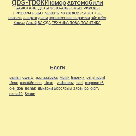
gps-треки
юмор
автомобили
БАЙКИ
АНЕГДОТЫ
ФОТО-АЛЬБОМЫ:ПРИРОДЫ
ПРИКОРМ
РЫБЫ
Карпаты
Ха ха!
ЛОВ
ЖИВОТНЫЕ
новости
анархотуризм
путешествия по россии
обо всём
Кавказ
Алтай
БЛЮДА
ТЕХНИКА ЛОВА
ПОЛИТИКА.
Блоги
panisn
qwerty
sportaazbuka
Multik
timon-ja
pehyhtdgrd
Иван
xoso66rucom
Иван
voditeltrez
ctaci
clopman16
ole_don
leshak
Дмитрий БорсКрым
zabeii bb
olchy
sema72
Svann