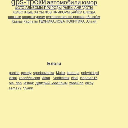
gps-треки
автомобили
юмор
ФОТО-АЛЬБОМЫ:ПРИРОДЫ
РЫБЫ
АНЕГДОТЫ
ЖИВОТНЫЕ
Ха ха!
ЛОВ
ПРИКОРМ
БАЙКИ
БЛЮДА
новости
анархотуризм
путешествия по россии
обо всём
Кавказ
Карпаты
ТЕХНИКА ЛОВА
ПОЛИТИКА.
Алтай
Блоги
panisn
qwerty
sportaazbuka
Multik
timon-ja
pehyhtdgrd
Иван
xoso66rucom
Иван
voditeltrez
ctaci
clopman16
ole_don
leshak
Дмитрий БорсКрым
zabeii bb
olchy
sema72
Svann