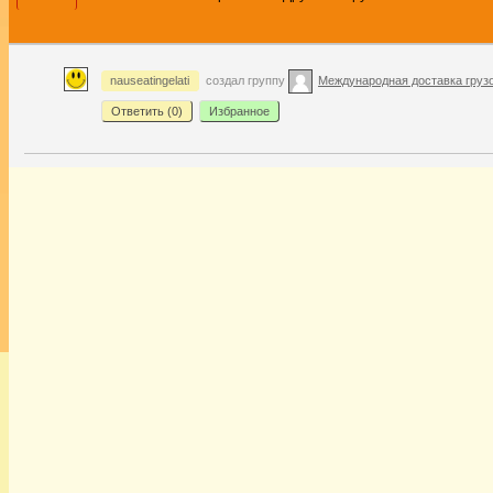
nauseatingelati
создал группу
Международная доставка груз
Ответить (
0
)
Избранное