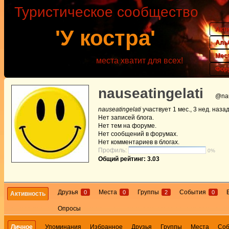
Туристическое сообщество
Акт
'У костра'
Аль
Мес
места хватит для всех!
Фор
nauseatingelati
@nau
nauseatingelati
участвует
1 мес., 3 нед. наза
Нет
записей блога.
Нет
тем на форуме.
Нет
сообщений в форумах.
Нет
комментариев в блогах.
Профиль:
0%
Общий рейтинг: 3.03
Друзья
Места
Группы
События
0
0
2
0
Активность
Опросы
Личное
Упоминания
Избранное
Друзья
Группы
Места
Со