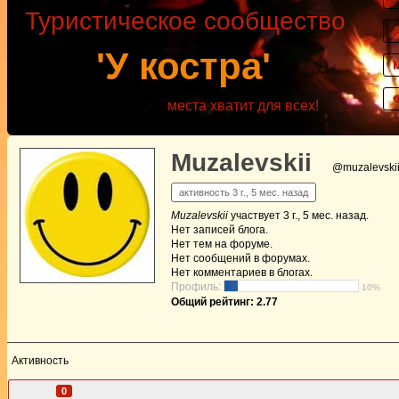
Туристическое сообщество
'У костра'
места хватит для всех!
Muzalevskii
@muzalevski
активность 3 г., 5 мес. назад
Muzalevskii
участвует
3 г., 5 мес. назад
.
Нет
записей блога.
Нет
тем на форуме.
Нет
сообщений в форумах.
Нет
комментариев в блогах.
Профиль:
10%
Общий рейтинг: 2.77
Активность
Друзья
0