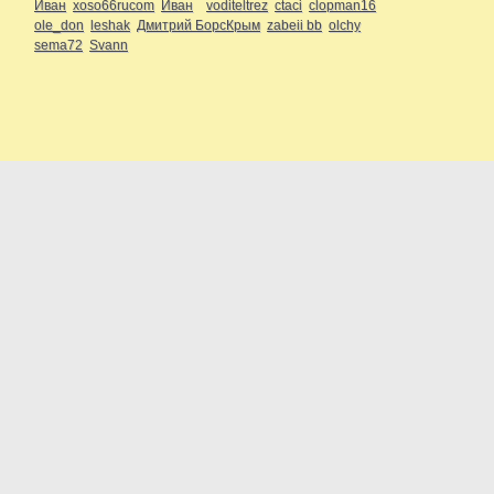
Иван
xoso66rucom
Иван
voditeltrez
ctaci
clopman16
ole_don
leshak
Дмитрий БорсКрым
zabeii bb
olchy
sema72
Svann