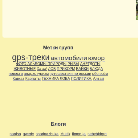
Метки групп
gps-треки
автомобили
юмор
ФОТО-АЛЬБОМЫ:ПРИРОДЫ
РЫБЫ
АНЕГДОТЫ
ЖИВОТНЫЕ
Ха ха!
ЛОВ
ПРИКОРМ
БАЙКИ
БЛЮДА
новости
анархотуризм
путешествия по россии
обо всём
Кавказ
Карпаты
ТЕХНИКА ЛОВА
ПОЛИТИКА.
Алтай
Блоги
panisn
qwerty
sportaazbuka
Multik
timon-ja
pehyhtdgrd