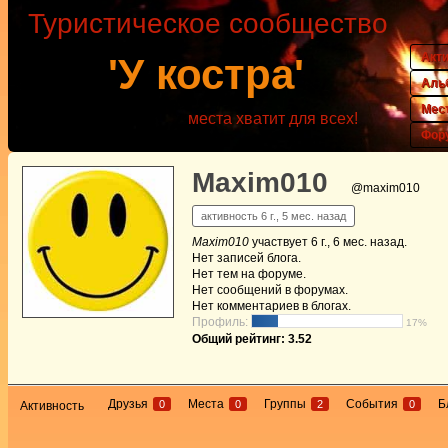
Туристическое сообщество
Акт
'У костра'
Аль
Мес
места хватит для всех!
Фор
Maxim010
@maxim010
активность 6 г., 5 мес. назад
Maxim010
участвует
6 г., 6 мес. назад
.
Нет
записей блога.
Нет
тем на форуме.
Нет
сообщений в форумах.
Нет
комментариев в блогах.
Профиль:
17%
Общий рейтинг: 3.52
Друзья
Места
Группы
События
Б
0
0
2
0
Активность