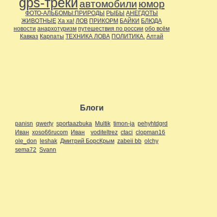
gps-треки
автомобили
юмор
ФОТО-АЛЬБОМЫ:ПРИРОДЫ
РЫБЫ
АНЕГДОТЫ
ЖИВОТНЫЕ
Ха ха!
ЛОВ
ПРИКОРМ
БАЙКИ
БЛЮДА
новости
анархотуризм
путешествия по россии
обо всём
Кавказ
Карпаты
ТЕХНИКА ЛОВА
ПОЛИТИКА.
Алтай
Блоги
panisn
qwerty
sportaazbuka
Multik
timon-ja
pehyhtdgrd
Иван
xoso66rucom
Иван
voditeltrez
ctaci
clopman16
ole_don
leshak
Дмитрий БорсКрым
zabeii bb
olchy
sema72
Svann