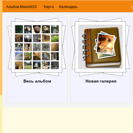
Альбом Maxim010
Карта
Календарь
Весь альбом
Новая галерея