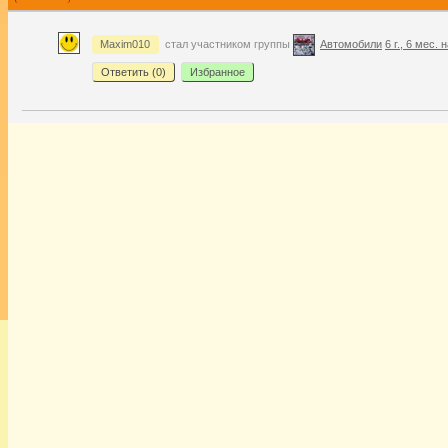
Maxim010
стал участником группы
Автомобили
6 г., 6 мес. 
Ответить (
0
)
Избранное