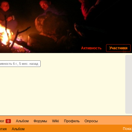
Активность
Участники
ивность 6 г., 5 мес. назад
лог
Альбом
Форумы
Wiki
Профиль
Опросы
0
Пока
ытия
Альбом