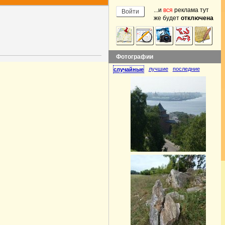
...и
вся
реклама тут
же будет
отключена
Фотографии
лучшие
последние
случайные