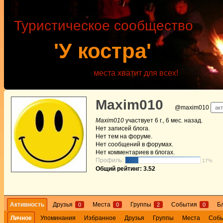
Туристическое сообщество
'У костра'
места хватит для всех!
Maxim010
@maxim010
акт
Maxim010
участвует
6 г., 6 мес. назад
.
Нет
записей блога.
Нет
тем на форуме.
Нет
сообщений в форумах.
Нет
комментариев в блогах.
Профиль:
17%
Общий рейтинг: 3.52
Активность
Друзья
Места
Группы
События
Б
0
0
2
0
Личное
Упоминания
Избранное
Друзья
Группы
Места
Соб