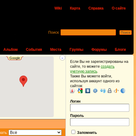
Wiki
Карта
Справка
О сайте
Поиск:
Альбом
События
Места
Группы
Форумы
Блоги
-
Google
Если Вы не зарегистрированы на
сайте, то можете
создать
учетную запись
.
Также Вы можете войти,
используя аккаунт одного из
сайтов:
Логин
Пароль
зать:
Запомнить