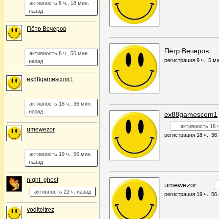
активность 8 ч., 18 мин.
назад
Пётр Вечеров
Пётр Вечеров
активность 8 ч., 56 мин.
регистрация 9 ч., 5 м
назад
ex88gamescom1
активность 18 ч., 36 мин.
назад
ex88gamescom1
активность 18 ч
umewezor
регистрация 18 ч., 36
активность 19 ч., 56 мин.
назад
night_ghost
umewezor
активность 22 ч. назад
регистрация 19 ч., 56
voditeltrez