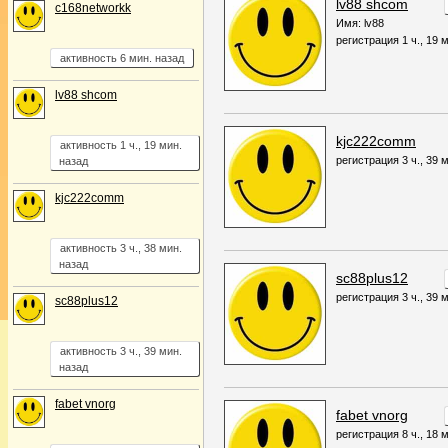
lv88 shcom
c168networkk
Имя: lv88
регистрация 1 ч., 19 
активность 6 мин. назад
lv88 shcom
kjc222comm
активность 1 ч., 19 мин.
регистрация 3 ч., 39 
назад
kjc222comm
активность 3 ч., 38 мин.
назад
sc88plus12
регистрация 3 ч., 39 
sc88plus12
активность 3 ч., 39 мин.
назад
fabet vnorg
fabet vnorg
регистрация 8 ч., 18 