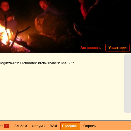
Активность
Участники
loginza-05b17cf0dafec3d2fa7e5de2b1da325b
ог
Альбом
Форумы
Wiki
Профиль
Опросы
1