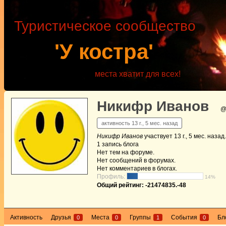
Туристическое сообщество
'У костра'
места хватит для всех!
Никифр Иванов
@
активность 13 г., 5 мес. назад
Никифр Иванов
участвует
13 г., 5 мес. назад
.
1
запись блога
Нет
тем на форуме.
Нет
сообщений в форумах.
Нет
комментариев в блогах.
Профиль:
14%
Общий рейтинг: -21474835.-48
Активность
Друзья
Места
Группы
События
Бл
0
0
1
0