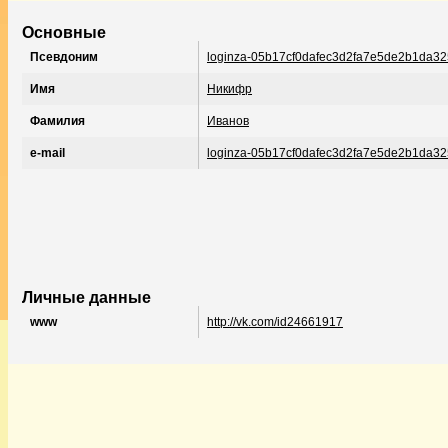
Основные
Псевдоним
loginza-05b17cf0dafec3d2fa7e5de2b1da3
Имя
Никифр
Фамилия
Иванов
e-mail
loginza-05b17cf0dafec3d2fa7e5de2b1da3
Личные данные
www
http://vk.com/id24661917