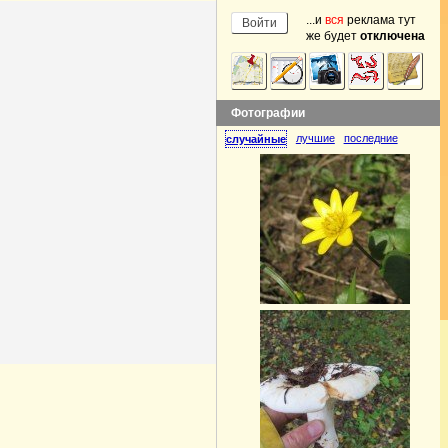
...и
вся
реклама тут
же будет
отключена
Фотографии
лучшие
последние
случайные