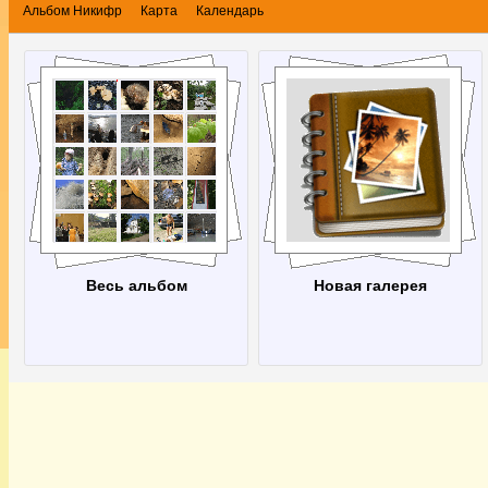
Альбом Никифр
Карта
Календарь
Весь альбом
Новая галерея