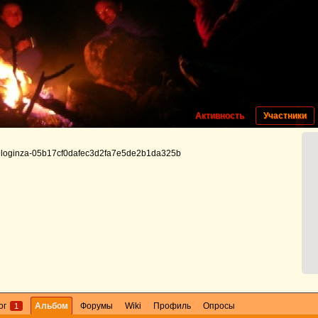
Активность
Участники
loginza-05b17cf0dafec3d2fa7e5de2b1da325b
ог
Альбом
Форумы
Wiki
Профиль
Опросы
1