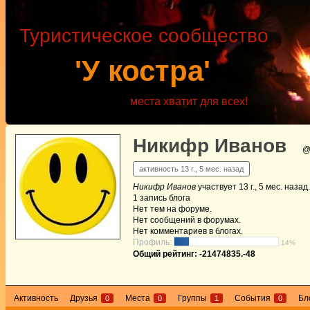
Туристическое сообщество
'У костра'
места хватит для всех!
Никифр Иванов
@
активность 13 г., 5 мес. назад
Никифр Иванов
участвует
13 г., 5 мес. назад
.
1
запись блога
Нет
тем на форуме.
Нет
сообщений в форумах.
Нет
комментариев в блогах.
Профиль:
14%
Общий рейтинг: -21474835.-48
Активность
Друзья
Места
Группы
События
Бл
0
0
1
0