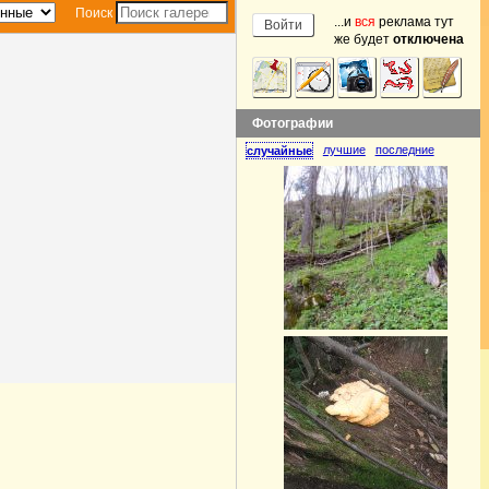
Поиск
...и
вся
реклама тут
же будет
отключена
Фотографии
лучшие
последние
случайные