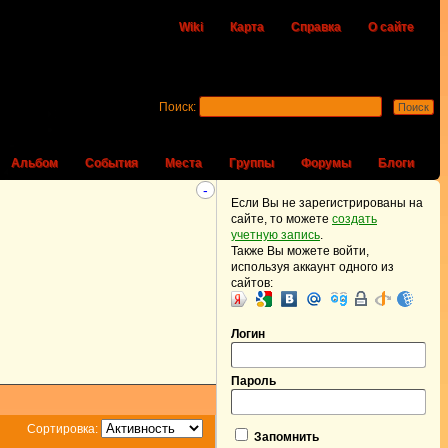
Wiki
Карта
Справка
О сайте
Поиск:
Альбом
События
Места
Группы
Форумы
Блоги
-
Если Вы не зарегистрированы на
сайте, то можете
создать
учетную запись
.
Также Вы можете войти,
используя аккаунт одного из
сайтов:
Логин
Пароль
Сортировка:
Запомнить