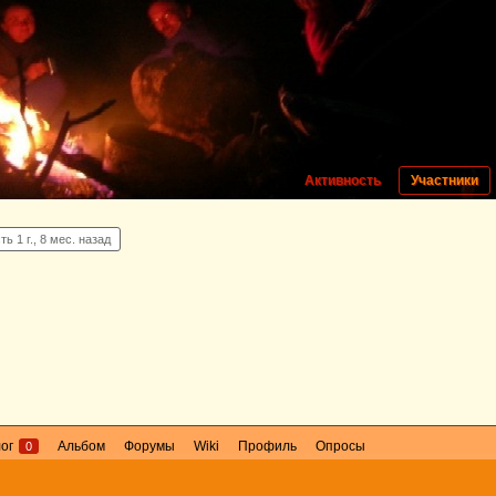
Активность
Участники
ь 1 г., 8 мес. назад
лог
Альбом
Форумы
Wiki
Профиль
Опросы
0