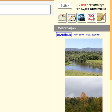
...и
вся
реклама тут
же будет
отключена
Фотографии
лучшие
последние
случайные