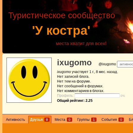
Туристическое сообщество
'У костра'
места хватит для всех!
ixugomo
@ixugomo
активност
ixugomo
участвует
1 г., 8 мес. назад
.
Нет
записей блога.
Нет
тем на форуме.
Нет
сообщений в форумах.
Нет
комментариев в блогах.
Профиль:
0%
Общий рейтинг: 2.25
Активность
Друзья
Места
Группы
События
Б
0
0
1
0