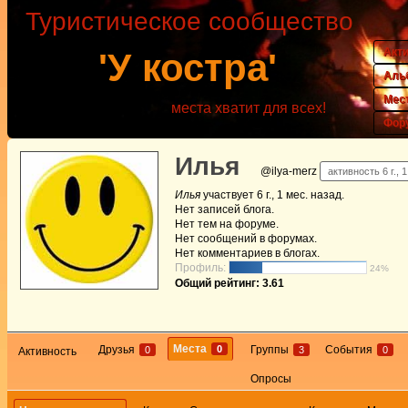
Туристическое сообщество
Акт
'У костра'
Аль
Мес
места хватит для всех!
Фор
Илья
@ilya-merz
активность 6 г., 
Илья
участвует
6 г., 1 мес. назад
.
Нет
записей блога.
Нет
тем на форуме.
Нет
сообщений в форумах.
Нет
комментариев в блогах.
Профиль:
24%
Общий рейтинг: 3.61
Места
0
Друзья
Группы
События
0
3
0
Активность
Опросы