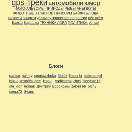
gps-треки
автомобили
юмор
ФОТО-АЛЬБОМЫ:ПРИРОДЫ
РЫБЫ
АНЕГДОТЫ
ЖИВОТНЫЕ
Ха ха!
ЛОВ
ПРИКОРМ
БАЙКИ
БЛЮДА
новости
анархотуризм
путешествия по россии
обо всём
Кавказ
Карпаты
ТЕХНИКА ЛОВА
ПОЛИТИКА.
Алтай
Блоги
panisn
qwerty
sportaazbuka
Multik
timon-ja
pehyhtdgrd
Иван
xoso66rucom
Иван
voditeltrez
ctaci
clopman16
ole_don
leshak
Дмитрий БорсКрым
zabeii bb
olchy
sema72
Svann