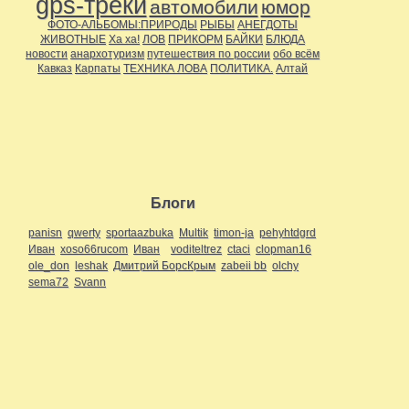
gps-треки
автомобили
юмор
ФОТО-АЛЬБОМЫ:ПРИРОДЫ
РЫБЫ
АНЕГДОТЫ
ЖИВОТНЫЕ
Ха ха!
ЛОВ
ПРИКОРМ
БАЙКИ
БЛЮДА
новости
анархотуризм
путешествия по россии
обо всём
Кавказ
Карпаты
ТЕХНИКА ЛОВА
ПОЛИТИКА.
Алтай
Блоги
panisn
qwerty
sportaazbuka
Multik
timon-ja
pehyhtdgrd
Иван
xoso66rucom
Иван
voditeltrez
ctaci
clopman16
ole_don
leshak
Дмитрий БорсКрым
zabeii bb
olchy
sema72
Svann