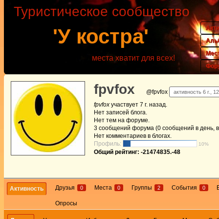
Туристическое сообщество
Акт
'У костра'
Аль
Мес
места хватит для всех!
Фор
fpvfox
@fpvfox
активность 6 г., 1
fpvfox
участвует
7 г. назад
.
Нет
записей блога.
Нет
тем на форуме.
3
сообщений форума (0 сообщений в день, в
Нет
комментариев в блогах.
Профиль:
10%
Общий рейтинг: -21474835.-48
Друзья
Места
Группы
События
0
0
2
0
Активность
Опросы