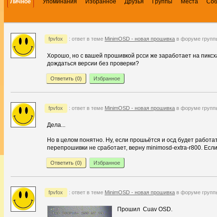
Личное
Упоминания
Избранное
Друзья
Группы
Места
Со
fpvfox
: ответ в теме
MinimOSD - новая прошивка
в форуме груп
Хорошо, но с вашей прошивкой рсси же заработает на пиксх
дождаться версии без проверки?
Ответить (
0
)
Избранное
fpvfox
: ответ в теме
MinimOSD - новая прошивка
в форуме груп
Дела...
Но в целом понятно. Ну, если прошьётся и осд будет работат
перепрошивки не сработает, верну minimosd-extra-r800. Если
Ответить (
0
)
Избранное
fpvfox
: ответ в теме
MinimOSD - новая прошивка
в форуме груп
Прошил Cuav OSD.