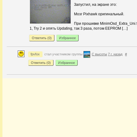
Запустил, на экране это:
Мозг Pixhawk оригинальный.
При прошивке MinimOsd_Extra_Uni.
1, Try 2 и опять Updating, так 3 раза, потом EEPROM […]
Ответить (
0
)
Избранное
fpvfox
стал участником группы
С высоты
7 г. назад
#
Ответить (
0
)
Избранное