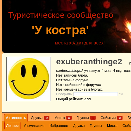
Туристическое сообщество
'У костра'
места хватит для всех!
exuberanthinge2
@
exuberanthinge2
участвует
4 мес., 4 нед. наз
Нет
записей блога.
Нет
тем на форуме.
Нет
сообщений в форумах.
Нет
комментариев в блогах.
Профиль:
0%
Общий рейтинг: 2.59
Активность
Друзья
Места
Группы
События
Б
0
0
1
0
Личное
Упоминания
Избранное
Друзья
Группы
Места
Соб