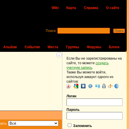
Wiki
Карта
Справка
О сайте
Поиск:
Альбом
События
Места
Группы
Форумы
Блоги
-
Если Вы не зарегистрированы на
сайте, то можете
создать
учетную запись
.
Также Вы можете войти,
используя аккаунт одного из
сайтов:
Логин
Пароль
зать:
Запомнить