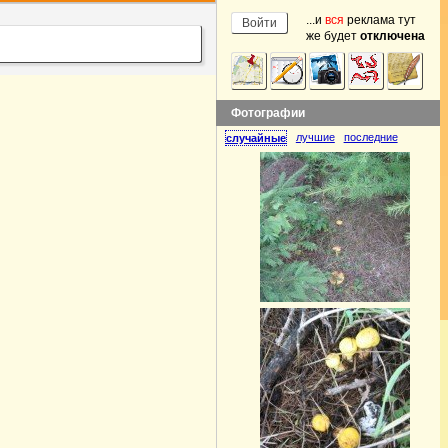
...и
вся
реклама тут
же будет
отключена
Фотографии
лучшие
последние
случайные