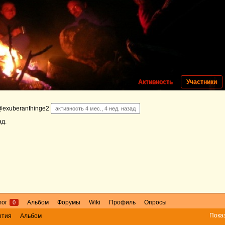
Активность
Участники
exuberanthinge2
активность 4 мес., 4 нед. назад
ад
.
лог
Альбом
Форумы
Wiki
Профиль
Опросы
0
Пока
ытия
Альбом