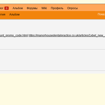
лог
Альбом
Форумы
Wiki
Профиль
Опросы
0
Пока
ытия
Альбом
count_promo_code.html
https://manorhousedentalpractice.co.uk/articles/1xbet_ne