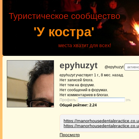
Туристическое сообщество
'У костра'
места хватит для всех!
epyhuzyt
@epyhuzyt
активно
epyhuzyt
участвует
1 г., 8 мес. назад
.
Нет
записей блога.
Нет
тем на форуме.
Нет
сообщений в форумах.
Нет
комментариев в блогах.
Профиль:
0%
Общий рейтинг: 2.24
https://manorhousedentalpractice.co
https://manorhousedentalpractice.co
Просмотр