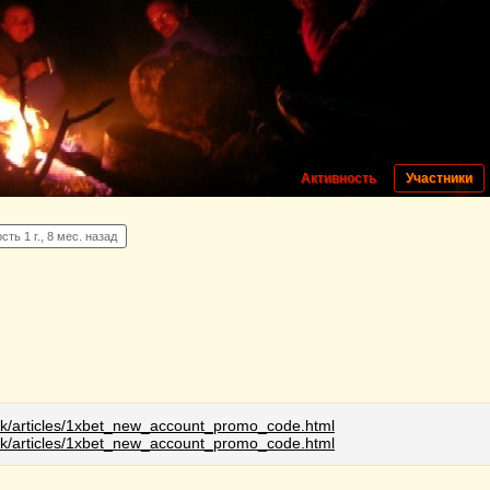
Активность
Участники
сть 1 г., 8 мес. назад
.uk/articles/1xbet_new_account_promo_code.html
.uk/articles/1xbet_new_account_promo_code.html