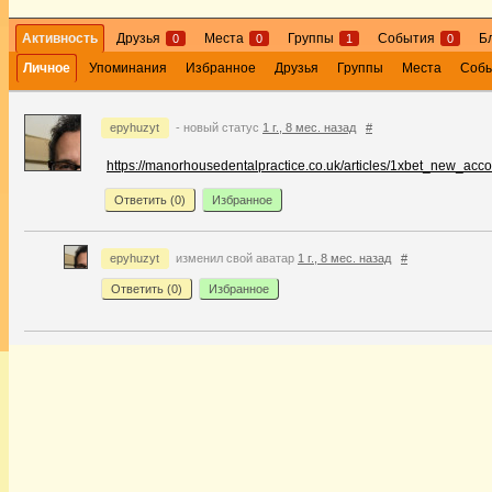
Активность
Друзья
Места
Группы
События
Б
0
0
1
0
Личное
Упоминания
Избранное
Друзья
Группы
Места
Соб
epyhuzyt
- новый статус
1 г., 8 мес. назад
#
https://manorhousedentalpractice.co.uk/articles/1xbet_new_ac
Ответить (
0
)
Избранное
epyhuzyt
изменил свой аватар
1 г., 8 мес. назад
#
Ответить (
0
)
Избранное