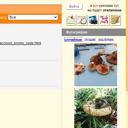
...и
вся
реклама тут
же будет
отключена
зать:
Фотографии
лучшие
последние
случайные
w_account_promo_code.html