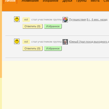
Личное
Упоминания
Избранное
Друзья
Группы
Места
Со
eol
стал участником группы
Путешествия
8 г., 6 мес. назад
Ответить (
0
)
Избранное
eol
стал участником группы
Южный Урал поход выходного 
Ответить (
0
)
Избранное