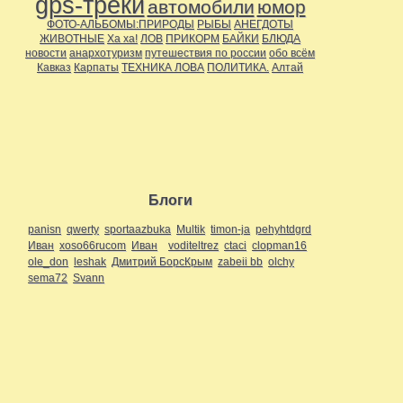
gps-треки
автомобили
юмор
ФОТО-АЛЬБОМЫ:ПРИРОДЫ
РЫБЫ
АНЕГДОТЫ
ЖИВОТНЫЕ
Ха ха!
ЛОВ
ПРИКОРМ
БАЙКИ
БЛЮДА
новости
анархотуризм
путешествия по россии
обо всём
Кавказ
Карпаты
ТЕХНИКА ЛОВА
ПОЛИТИКА.
Алтай
Блоги
panisn
qwerty
sportaazbuka
Multik
timon-ja
pehyhtdgrd
Иван
xoso66rucom
Иван
voditeltrez
ctaci
clopman16
ole_don
leshak
Дмитрий БорсКрым
zabeii bb
olchy
sema72
Svann