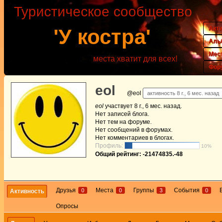
Туристическое сообщество
Акт
'У костра'
Аль
Мес
места хватит для всех!
Фор
eol
@eol
активность 8 г., 6 мес. назад
eol
участвует
8 г., 6 мес. назад
.
Нет
записей блога.
Нет
тем на форуме.
Нет
сообщений в форумах.
Нет
комментариев в блогах.
Профиль:
10%
Общий рейтинг: -21474835.-48
Друзья
Места
Группы
События
0
0
3
0
Активность
Опросы