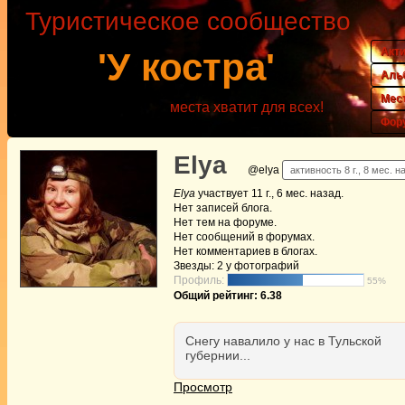
Туристическое сообщество
Акт
'У костра'
Аль
Мес
места хватит для всех!
Фор
Elya
@elya
активность 8 г., 8 мес. н
Elya
участвует
11 г., 6 мес. назад
.
Нет
записей блога.
Нет
тем на форуме.
Нет
сообщений в форумах.
Нет
комментариев в блогах.
Звезды: 2 у фотографий
Профиль:
55%
Общий рейтинг: 6.38
Снегу навалило у нас в Тульской
губернии...
Просмотр