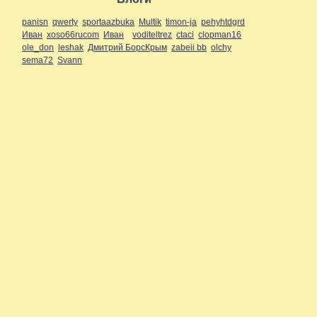
panisn
qwerty
sportaazbuka
Multik
timon-ja
pehyhtdgrd
Иван
xoso66rucom
Иван
voditeltrez
ctaci
clopman16
ole_don
leshak
Дмитрий БорсКрым
zabeii bb
olchy
sema72
Svann