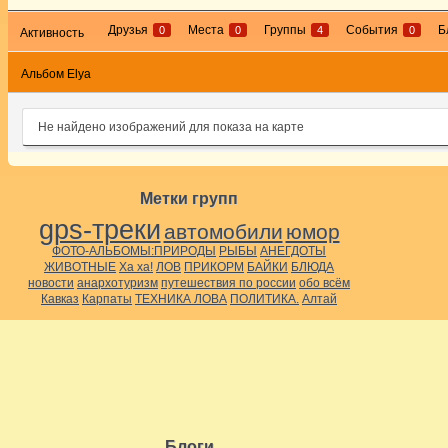
Друзья
Места
Группы
События
Б
0
0
4
0
Активность
Альбом Elya
Не найдено изображений для показа на карте
Метки групп
gps-треки
автомобили
юмор
ФОТО-АЛЬБОМЫ:ПРИРОДЫ
РЫБЫ
АНЕГДОТЫ
ЖИВОТНЫЕ
Ха ха!
ЛОВ
ПРИКОРМ
БАЙКИ
БЛЮДА
новости
анархотуризм
путешествия по россии
обо всём
Кавказ
Карпаты
ТЕХНИКА ЛОВА
ПОЛИТИКА.
Алтай
Блоги