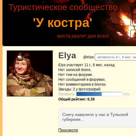
Туристическое сообщество
'У костра'
места хватит для всех!
Elya
@elya
активность 8 г., 8 мес. н
Elya
участвует
11 г., 6 мес. назад
.
Нет
записей блога.
Нет
тем на форуме.
Нет
сообщений в форумах.
Нет
комментариев в блогах.
Звезды: 2 у фотографий
Профиль:
55%
Общий рейтинг: 6.38
Снегу навалило у нас в Тульской
губернии...
Просмотр