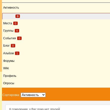
Активность
Друзья
0
Места
0
Группы
4
События
0
Блог
0
Альбом
1
Форумы
Wiki
Профиль
Опросы
Сортировка:
К сожалению, у Вас пока нет друзей.