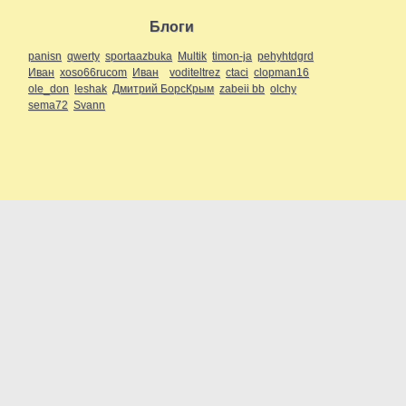
Блоги
panisn
qwerty
sportaazbuka
Multik
timon-ja
pehyhtdgrd
Иван
xoso66rucom
Иван
voditeltrez
ctaci
clopman16
ole_don
leshak
Дмитрий БорсКрым
zabeii bb
olchy
sema72
Svann