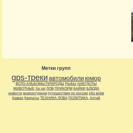
Метки групп
gps-треки
автомобили
юмор
ФОТО-АЛЬБОМЫ:ПРИРОДЫ
РЫБЫ
АНЕГДОТЫ
ЖИВОТНЫЕ
Ха ха!
ЛОВ
ПРИКОРМ
БАЙКИ
БЛЮДА
новости
анархотуризм
путешествия по россии
обо всём
Кавказ
Карпаты
ТЕХНИКА ЛОВА
ПОЛИТИКА.
Алтай