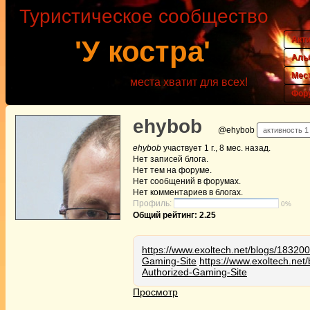
Туристическое сообщество
Акт
'У костра'
Аль
Мес
места хватит для всех!
Фор
ehybob
@ehybob
активность 1 
ehybob
участвует
1 г., 8 мес. назад
.
Нет
записей блога.
Нет
тем на форуме.
Нет
сообщений в форумах.
Нет
комментариев в блогах.
Профиль:
0%
Общий рейтинг: 2.25
https://www.exoltech.net/blogs/18320
Gaming-Site
https://www.exoltech.net
Authorized-Gaming-Site
Просмотр