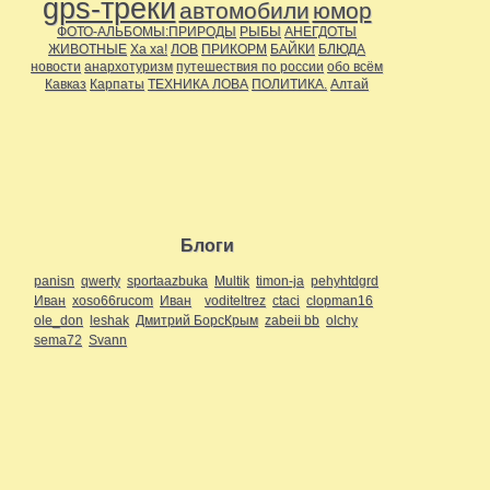
gps-треки
автомобили
юмор
ФОТО-АЛЬБОМЫ:ПРИРОДЫ
РЫБЫ
АНЕГДОТЫ
ЖИВОТНЫЕ
Ха ха!
ЛОВ
ПРИКОРМ
БАЙКИ
БЛЮДА
новости
анархотуризм
путешествия по россии
обо всём
Кавказ
Карпаты
ТЕХНИКА ЛОВА
ПОЛИТИКА.
Алтай
Блоги
panisn
qwerty
sportaazbuka
Multik
timon-ja
pehyhtdgrd
Иван
xoso66rucom
Иван
voditeltrez
ctaci
clopman16
ole_don
leshak
Дмитрий БорсКрым
zabeii bb
olchy
sema72
Svann