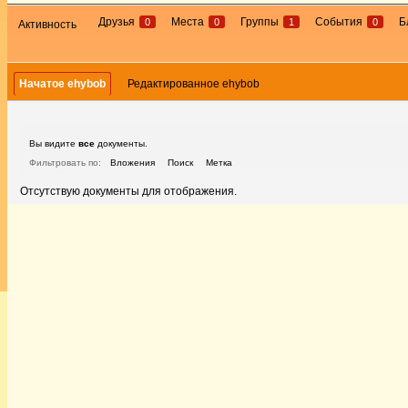
Друзья
Места
Группы
События
Б
0
0
1
0
Активность
Начатое ehybob
Редактированное ehybob
Вы видите
все
документы.
Фильтровать по:
Вложения
Поиск
Метка
Отсутствую документы для отображения.