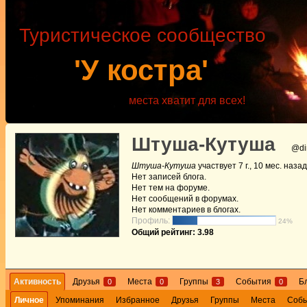
Туристическое сообщество
'У костра'
места хватит для всех!
Штуша-Кутуша
@di
Штуша-Кутуша
участвует
7 г., 10 мес. назад
Нет
записей блога.
Нет
тем на форуме.
Нет
сообщений в форумах.
Нет
комментариев в блогах.
Профиль:
24%
Общий рейтинг: 3.98
Активность
Друзья
Места
Группы
События
Б
0
0
3
0
Личное
Упоминания
Избранное
Друзья
Группы
Места
Соб