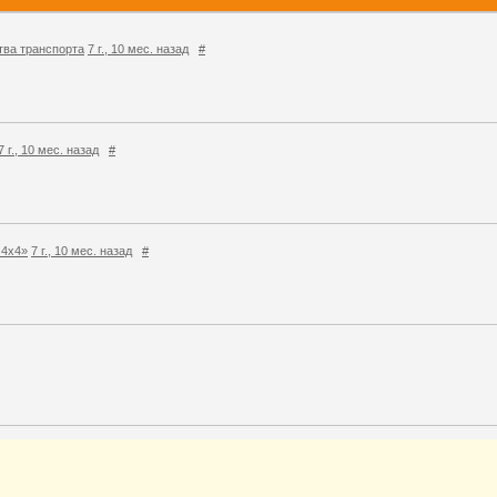
тва транспорта
7 г., 10 мес. назад
#
7 г., 10 мес. назад
#
 4х4»
7 г., 10 мес. назад
#