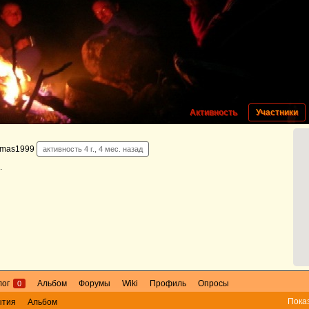
Активность
Участники
mas1999
активность 4 г., 4 мес. назад
.
лог
Альбом
Форумы
Wiki
Профиль
Опросы
0
Пока
ытия
Альбом