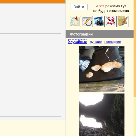
...и
вся
реклама тут
же будет
отключена
Фотографии
лучшие
последние
случайные