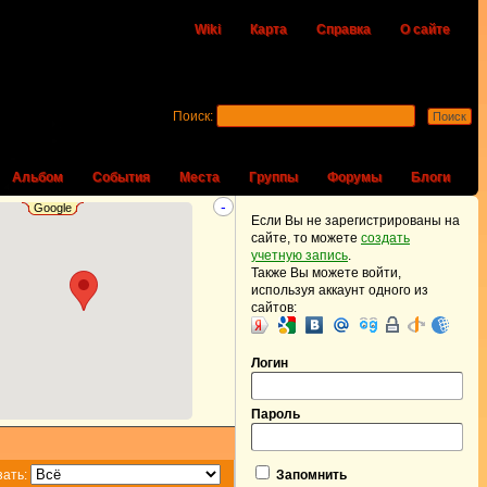
Wiki
Карта
Справка
О сайте
Поиск:
Альбом
События
Места
Группы
Форумы
Блоги
-
Google
Если Вы не зарегистрированы на
сайте, то можете
создать
учетную запись
.
Также Вы можете войти,
используя аккаунт одного из
сайтов:
Логин
Пароль
зать:
Запомнить