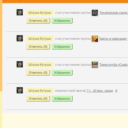
Штуша-Кутуша
стал участником группы
Технические средс
Ответить (
0
)
Избранное
Штуша-Кутуша
стал участником группы
Карты и навигация
Ответить (
0
)
Избранное
Штуша-Кутуша
стал участником группы
Треки клуба «Скиф
Ответить (
0
)
Избранное
Штуша-Кутуша
изменил свой аватар
7 г., 10 мес. назад
#
Ответить (
0
)
Избранное