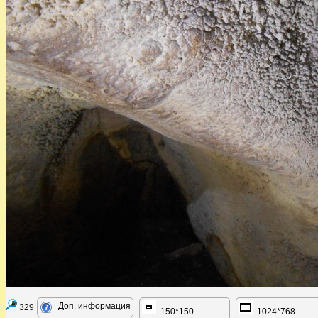
Доп. информация
329
150*150
1024*768