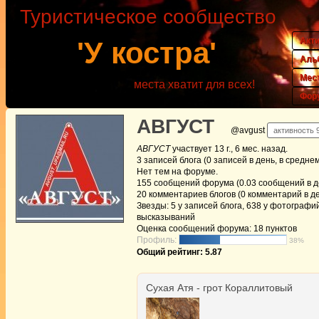
Туристическое сообщество
Акт
'У костра'
Аль
Мес
места хватит для всех!
Фор
АВГУСТ
@avgust
активность 9
АВГУСТ
участвует
13 г., 6 мес. назад
.
3
записей блога (0 записей в день, в средне
Нет
тем на форуме.
155
сообщений форума (0.03 сообщений в де
20
комментариев блогов (0 комментарий в де
Звезды: 5 у записей блога, 638 у фотографий
высказываний
Оценка сообщений форума:
18 пунктов
Профиль:
38%
Общий рейтинг: 5.87
Сухая Атя - грот Кораллитовый