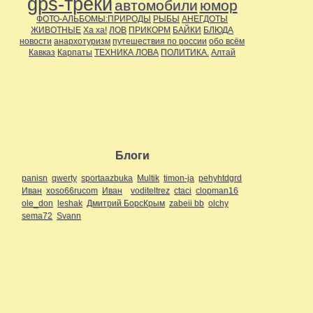
gps-треки
автомобили
юмор
ФОТО-АЛЬБОМЫ:ПРИРОДЫ
РЫБЫ
АНЕГДОТЫ
ЖИВОТНЫЕ
Ха ха!
ЛОВ
ПРИКОРМ
БАЙКИ
БЛЮДА
новости
анархотуризм
путешествия по россии
обо всём
Кавказ
Карпаты
ТЕХНИКА ЛОВА
ПОЛИТИКА.
Алтай
Блоги
panisn
qwerty
sportaazbuka
Multik
timon-ja
pehyhtdgrd
Иван
xoso66rucom
Иван
voditeltrez
ctaci
clopman16
ole_don
leshak
Дмитрий БорсКрым
zabeii bb
olchy
sema72
Svann